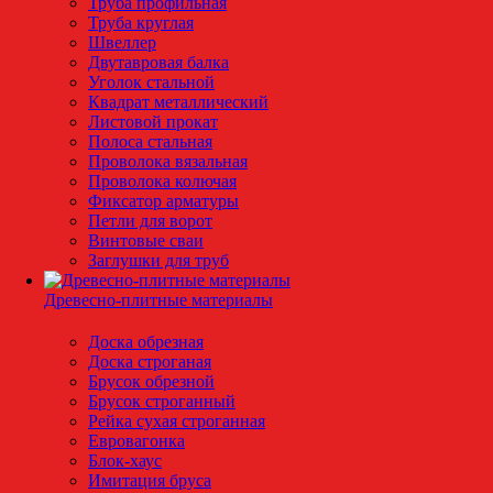
Труба профильная
Труба круглая
Швеллер
Двутавровая балка
Уголок стальной
Квадрат металлический
Листовой прокат
Полоса стальная
Проволока вязальная
Проволока колючая
Фиксатор арматуры
Петли для ворот
Винтовые сваи
Заглушки для труб
Древесно-плитные материалы
Доска обрезная
Доска строганая
Брусок обрезной
Брусок строганный
Рейка сухая строганная
Евровагонка
Блок-хаус
Имитация бруса