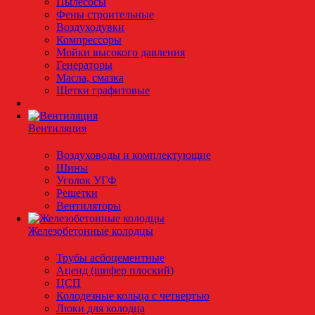
Пылесосы
Фены строительные
Воздуходувки
Компрессоры
Мойки высокого давления
Генераторы
Масла, смазка
Щетки графитовые
Вентиляция
Воздуховоды и комплектующие
Шины
Уголок УГФ
Решeтки
Вентиляторы
Железобетонные колодцы
Трубы асбоцементные
Ацеид (шифер плоский)
ЦСП
Колодезные кольца с четвертью
Люки для колодца