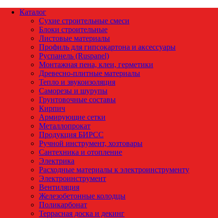
Каталог
Сухие строительные смеси
Блоки строительные
Листовые материалы
Профиль для гипсокартона и аксессуары
Руспанель (Ruspanel)
Монтажная пена, клеи, герметики
Древесно-плитные материалы
Тепло и звукоизоляция
Саморезы и шурупы
Грунтовочные составы
Кирпич
Армирующие сетки
Металлопрокат
Продукция БИРСС
Ручной инструмент, хозтовары
Сантехника и отопление
Электрика
Расходные материалы к электроинструменту
Электроинструмент
Вентиляция
Железобетонные колодцы
Поликарбонат
Террасная доска и декинг