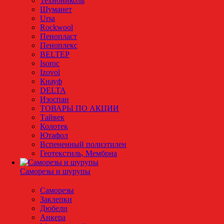
Технониколь
Шуманет
Ursa
Rockwool
Пенопласт
Пеноплекс
BELTEP
Isoroc
Izovol
Кнауф
DELTA
Изоспан
ТОВАРЫ ПО АКЦИИ
Тайвек
Колотек
Ютафол
Вспененный полиэтилен
Геотекстиль, Мембрна
Саморезы и шурупы
Саморезы
Заклепки
Дюбели
Анкера