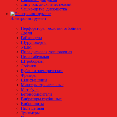
Липучки, диск лепестковый
Чашка-щетка, диск-щетка
Электроинструмент
Перфораторы, молотки отбойные
Дрели
Гайковерты
Шуруповерты
УШМ
Пила дисковая, торцовочная
Пила сабельная
Штроборезы
Лобзики
Рубанки электрические
Фрезеры
Шлифмашины
Миксеры строительные
Мотобуры
Бетоносмесители
Вибраторы глубинные
Виброплиты
Пила цепная
Триммеры