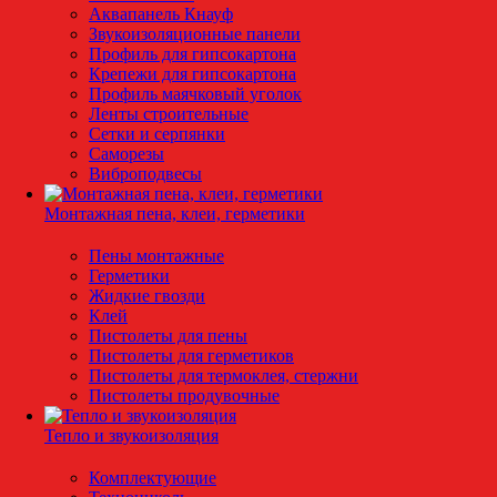
Аквапанель Кнауф
Звукоизоляционные панели
Профиль для гипсокартона
Крепежи для гипсокартона
Профиль маячковый уголок
Ленты строительные
Сетки и серпянки
Саморезы
Виброподвесы
Монтажная пена, клеи, герметики
Пены монтажные
Герметики
Жидкие гвозди
Клей
Пистолеты для пены
Пистолеты для герметиков
Пистолеты для термоклея, стержни
Пистолеты продувочные
Тепло и звукоизоляция
Комплектующие