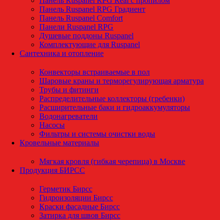
Панель Ruspanel RPG Real с пропилом
Панель Ruspanel RPG Градиент
Панель Ruspanel Comfort
Панели Ruspanel RPG
Душевые поддоны Ruspanel
Комплектующие для Ruspanel
Сантехника и отопление
Конвекторы встраиваемые в пол
Шаровые краны и терморегулирующая арматура
Трубы и фитинги
Распределительные коллекторы (гребенки)
Расширительные баки и гидроаккумуляторы
Водонагреватели
Насосы
Фильтры и системы очистки воды
Кровельные материалы
Мягкая кровля (гибкая черепица) в Москве
Продукция БИРСС
Герметик Бирсс
Гидроизоляции Бирсс
Краски фасадные Бирсс
Затирка для швов Бирсс