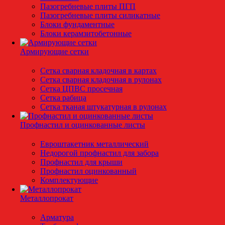
Пазогребневые плиты ПГП
Пазогребневые плиты силикатные
Блоки фундаментные
Блоки керамзитобетонные
Армирующие сетки
Сетка сварная кладочная в картах
Сетка сварная кладочная в рулонах
Сетка ЦПВС просечная
Сетка рабица
Сетка тканая штукатурная в рулонах
Профнастил и оцинкованные листы
Евроштакетник металлический
Недорогой профнастил для забора
Профнастил для крыши
Профнастил оцинкованный
Комплектующие
Металлопрокат
Арматура