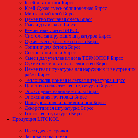
Клей для плитки Бирсс
Клей Сухая смесь облицовочная Бирсс
Монтажный клей Бирсс
Цементно песчаная смесь Бирсс
Смеси для кладки Бирсс
Ремонтные смеси БИРСС
Система санирующих штукатурок Бирсс
Сухая смесь для стяжки пола Бирсс
Топпинг для бетона Бирсс
Состав защитный Бирсс
Смеси для утепления дома ТЕРМОПОР Бирсс
Сухие смеси для шпаклевки стен Бирсс
Цементная штукатурка для наружных и внутренних
работ Бирсс
Теплоизоляционная и легкая штукатурка Бирсс
Цементно известковая штукатурка Бирсс
Эпоксидные наливные полы Бирсс
Эпоксидная грунтовка Бирсс
Полиуретановый наливной пол Бирсс
Декоративная штукатурка Бирсс
Гипсовая штукатурка Бирсс
Продукция LITOKOL
Паста для колеровки
Затирка эпоксидная