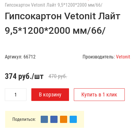
с
Гипсокартон Vetonit Лайт 9,5*1200*2000 мм/66/
к
Гипсокартон Vetonit Лайт
п
о
9,5*1200*2000 мм/66/
к
а
т
а
Артикул:
66712
Производитель:
Vetonit
л
о
г
374
руб./шт
470 руб.
у
Поделиться: