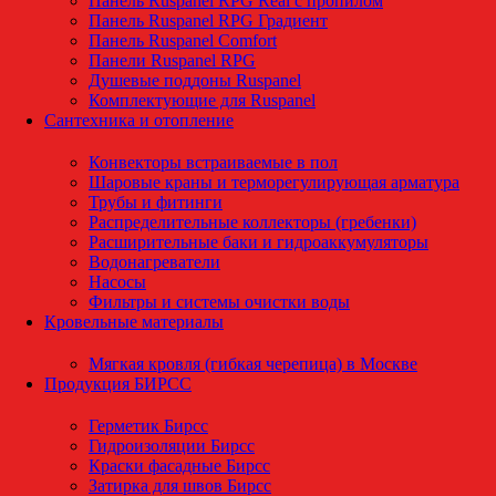
Панель Ruspanel RPG Real с пропилом
Панель Ruspanel RPG Градиент
Панель Ruspanel Comfort
Панели Ruspanel RPG
Душевые поддоны Ruspanel
Комплектующие для Ruspanel
Сантехника и отопление
Конвекторы встраиваемые в пол
Шаровые краны и терморегулирующая арматура
Трубы и фитинги
Распределительные коллекторы (гребенки)
Расширительные баки и гидроаккумуляторы
Водонагреватели
Насосы
Фильтры и системы очистки воды
Кровельные материалы
Мягкая кровля (гибкая черепица) в Москве
Продукция БИРСС
Герметик Бирсс
Гидроизоляции Бирсс
Краски фасадные Бирсс
Затирка для швов Бирсс