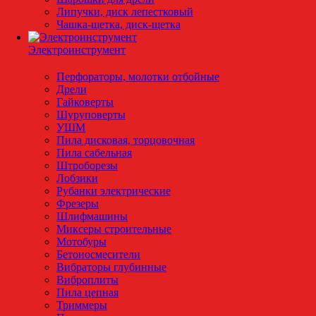
Липучки, диск лепестковый
Чашка-щетка, диск-щетка
Электроинструмент
Перфораторы, молотки отбойные
Дрели
Гайковерты
Шуруповерты
УШМ
Пила дисковая, торцовочная
Пила сабельная
Штроборезы
Лобзики
Рубанки электрические
Фрезеры
Шлифмашины
Миксеры строительные
Мотобуры
Бетоносмесители
Вибраторы глубинные
Виброплиты
Пила цепная
Триммеры