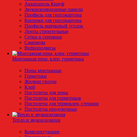
Аквапанель Кнауф
Звукоизоляционные панели
Профиль для гипсокартона
Крепежи для гипсокартона
Профиль маячковый уголок
Ленты строительные
Сетки и серпянки
Саморезы
Виброподвесы
Монтажная пена, клеи, герметики
Пены монтажные
Герметики
Жидкие гвозди
Клей
Пистолеты для пены
Пистолеты для герметиков
Пистолеты для термоклея, стержни
Пистолеты продувочные
Тепло и звукоизоляция
Комплектующие