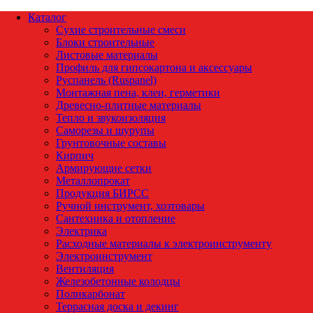
Каталог
Сухие строительные смеси
Блоки строительные
Листовые материалы
Профиль для гипсокартона и аксессуары
Руспанель (Ruspanel)
Монтажная пена, клеи, герметики
Древесно-плитные материалы
Тепло и звукоизоляция
Саморезы и шурупы
Грунтовочные составы
Кирпич
Армирующие сетки
Металлопрокат
Продукция БИРСС
Ручной инструмент, хозтовары
Сантехника и отопление
Электрика
Расходные материалы к электроинструменту
Электроинструмент
Вентиляция
Железобетонные колодцы
Поликарбонат
Террасная доска и декинг