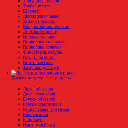
Труба профильная
Труба круглая
Швеллер
Двутавровая балка
Уголок стальной
Квадрат металлический
Листовой прокат
Полоса стальная
Проволока вязальная
Проволока колючая
Фиксатор арматуры
Петли для ворот
Винтовые сваи
Заглушки для труб
Древесно-плитные материалы
Доска обрезная
Доска строганая
Брусок обрезной
Брусок строганный
Рейка сухая строганная
Евровагонка
Блок-хаус
Имитация бруса