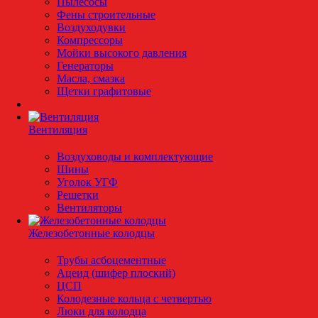
Пылесосы
Фены строительные
Воздуходувки
Компрессоры
Мойки высокого давления
Генераторы
Масла, смазка
Щетки графитовые
Вентиляция
Воздуховоды и комплектующие
Шины
Уголок УГФ
Решeтки
Вентиляторы
Железобетонные колодцы
Трубы асбоцементные
Ацеид (шифер плоский)
ЦСП
Колодезные кольца с четвертью
Люки для колодца