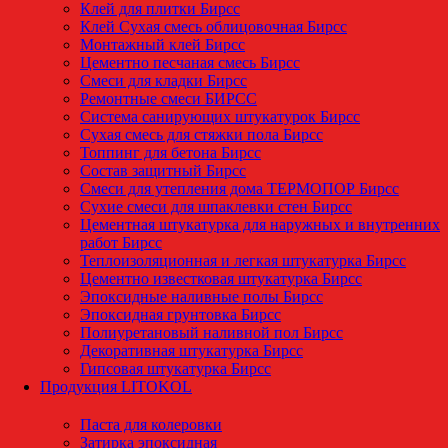
Клей для плитки Бирсс
Клей Сухая смесь облицовочная Бирсс
Монтажный клей Бирсс
Цементно песчаная смесь Бирсс
Смеси для кладки Бирсс
Ремонтные смеси БИРСС
Система санирующих штукатурок Бирсс
Сухая смесь для стяжки пола Бирсс
Топпинг для бетона Бирсс
Состав защитный Бирсс
Смеси для утепления дома ТЕРМОПОР Бирсс
Сухие смеси для шпаклевки стен Бирсс
Цементная штукатурка для наружных и внутренних
работ Бирсс
Теплоизоляционная и легкая штукатурка Бирсс
Цементно известковая штукатурка Бирсс
Эпоксидные наливные полы Бирсс
Эпоксидная грунтовка Бирсс
Полиуретановый наливной пол Бирсс
Декоративная штукатурка Бирсс
Гипсовая штукатурка Бирсс
Продукция LITOKOL
Паста для колеровки
Затирка эпоксидная