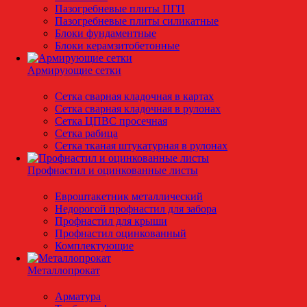
Пазогребневые плиты ПГП
Пазогребневые плиты силикатные
Блоки фундаментные
Блоки керамзитобетонные
Армирующие сетки
Сетка сварная кладочная в картах
Сетка сварная кладочная в рулонах
Сетка ЦПВС просечная
Сетка рабица
Сетка тканая штукатурная в рулонах
Профнастил и оцинкованные листы
Евроштакетник металлический
Недорогой профнастил для забора
Профнастил для крыши
Профнастил оцинкованный
Комплектующие
Металлопрокат
Арматура