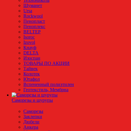
Технониколь
Шуманет
Ursa
Rockwool
Пенопласт
Пеноплекс
BELTEP
Isoroc
Izovol
Кнауф
DELTA
Изоспан
ТОВАРЫ ПО АКЦИИ
Тайвек
Колотек
Ютафол
Вспененный полиэтилен
Геотекстиль, Мембрна
Саморезы и шурупы
Саморезы
Заклепки
Дюбели
Анкера