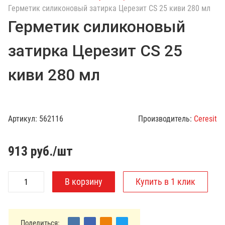
с
Герметик силиконовый затирка Церезит CS 25 киви 280 мл
к
Герметик силиконовый
п
о
затирка Церезит CS 25
к
а
киви 280 мл
т
а
л
о
Артикул:
562116
Производитель:
Ceresit
г
у
913
руб./шт
Поделиться: