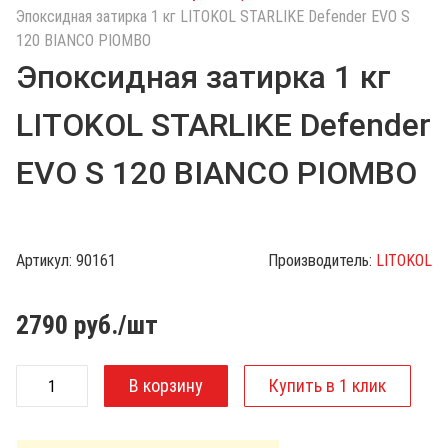
с
Эпоксидная затирка 1 кг LITOKOL STARLIKE Defender EVO S
к
120 BIANCO PIOMBO
п
Эпоксидная затирка 1 кг
о
к
LITOKOL STARLIKE Defender
а
т
EVO S 120 BIANCO PIOMBO
а
л
о
г
Артикул:
90161
Производитель:
LITOKOL
у
2790
руб./шт