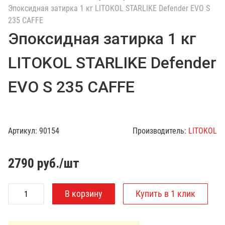
с
Эпоксидная затирка 1 кг LITOKOL STARLIKE Defender EVO S
к
235 CAFFE
п
Эпоксидная затирка 1 кг
о
к
LITOKOL STARLIKE Defender
а
т
EVO S 235 CAFFE
а
л
о
г
Артикул:
90154
Производитель:
LITOKOL
у
2790
руб./шт