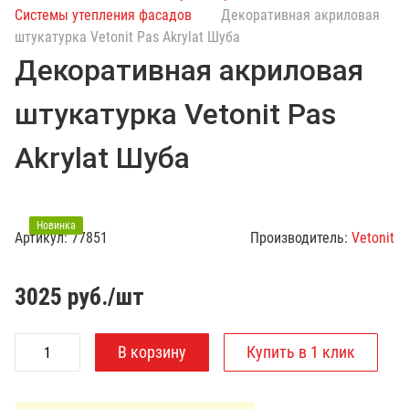
с
Системы утепления фасадов
Декоративная акриловая
к
штукатурка Vetonit Pas Akrylat Шуба
п
Декоративная акриловая
о
к
штукатурка Vetonit Pas
а
т
Akrylat Шуба
а
л
о
г
Новинка
Артикул:
77851
Производитель:
Vetonit
у
3025
руб./шт