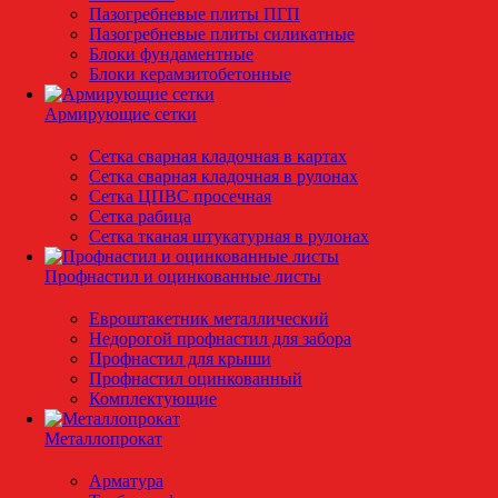
Пазогребневые плиты ПГП
Пазогребневые плиты силикатные
Блоки фундаментные
Блоки керамзитобетонные
Армирующие сетки
Сетка сварная кладочная в картах
Сетка сварная кладочная в рулонах
Сетка ЦПВС просечная
Сетка рабица
Сетка тканая штукатурная в рулонах
Профнастил и оцинкованные листы
Евроштакетник металлический
Недорогой профнастил для забора
Профнастил для крыши
Профнастил оцинкованный
Комплектующие
Металлопрокат
Арматура