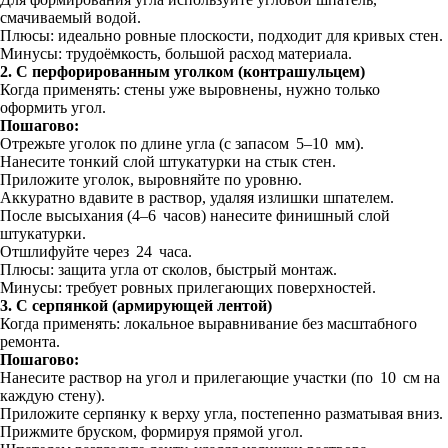
смачиваемый водой.
Плюсы: идеально ровные плоскости, подходит для кривых стен.
Минусы: трудоёмкость, большой расход материала.
2. С перфорированным уголком (контрашульцем)
Когда применять: стены уже выровнены, нужно только
оформить угол.
Пошагово:
Отрежьте уголок по длине угла (с запасом 5–10 мм).
Нанесите тонкий слой штукатурки на стык стен.
Приложите уголок, выровняйте по уровню.
Аккуратно вдавите в раствор, удаляя излишки шпателем.
После высыхания (4–6 часов) нанесите финишный слой
штукатурки.
Отшлифуйте через 24 часа.
Плюсы: защита угла от сколов, быстрый монтаж.
Минусы: требует ровных прилегающих поверхностей.
3. С серпянкой (армирующей лентой)
Когда применять: локальное выравнивание без масштабного
ремонта.
Пошагово:
Нанесите раствор на угол и прилегающие участки (по 10 см на
каждую стену).
Приложите серпянку к верху угла, постепенно разматывая вниз.
Прижмите бруском, формируя прямой угол.