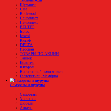
Технониколь
Шуманет
Ursa
Rockwool
Пенопласт
Пеноплекс
BELTEP
Isoroc
Izovol
Кнауф
DELTA
Изоспан
ТОВАРЫ ПО АКЦИИ
Тайвек
Колотек
Ютафол
Вспененный полиэтилен
Геотекстиль, Мембрна
Саморезы и шурупы
Саморезы
Заклепки
Дюбели
Анкера