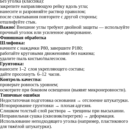
Без уголка (классика):
закрепите направляющую рейку вдоль угла;
нанесите и разровняйте раствор правилом;
после схватывания повторите с другой стороны;
отшлифуйте стык.
Важно!
Внешние углы требуют двойной защиты — используйте
прочный уголок или усиленное армирование.
Финишная обработка
Шлифовка:
начните с наждачки Р80, завершите Р180;
работайте круговыми движениями без нажима;
удалите пыль кистью/пылесосом.
Грунтовка:
нанесите 1–2 слоя укрепляющего состава;
дайте просохнуть 6–12 часов.
Контроль качества:
проверьте ровность уровнем;
осмотрите при боковом освещении (выявят микронеровности).
Типичные ошибки
Недостаточная подготовка основания → отслоение штукатурки.
Игнорирование грунтовки → плохая адгезия.
Слишком толстый слой раствора → трещины при высыхании.
Неправильная сушка (сквозняк/перегрев) → деформация.
Использование неподходящего уголка (например, пластикового
для тяжёлой штукатурки).