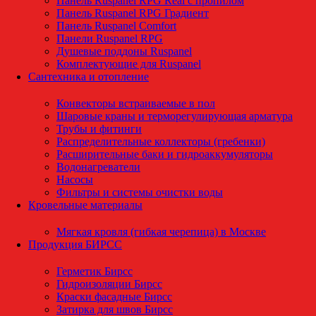
Панель Ruspanel RPG Real с пропилом
Панель Ruspanel RPG Градиент
Панель Ruspanel Comfort
Панели Ruspanel RPG
Душевые поддоны Ruspanel
Комплектующие для Ruspanel
Сантехника и отопление
Конвекторы встраиваемые в пол
Шаровые краны и терморегулирующая арматура
Трубы и фитинги
Распределительные коллекторы (гребенки)
Расширительные баки и гидроаккумуляторы
Водонагреватели
Насосы
Фильтры и системы очистки воды
Кровельные материалы
Мягкая кровля (гибкая черепица) в Москве
Продукция БИРСС
Герметик Бирсс
Гидроизоляции Бирсс
Краски фасадные Бирсс
Затирка для швов Бирсс