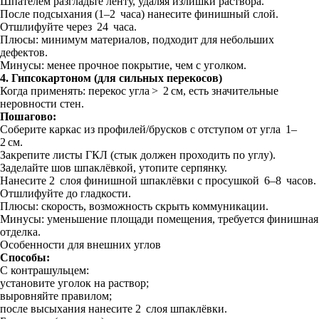
Шпателем разгладьте ленту, удаляя излишки раствора.
После подсыхания (1–2 часа) нанесите финишный слой.
Отшлифуйте через 24 часа.
Плюсы: минимум материалов, подходит для небольших
дефектов.
Минусы: менее прочное покрытие, чем с уголком.
4. Гипсокартоном (для сильных перекосов)
Когда применять: перекос угла > 2 см, есть значительные
неровности стен.
Пошагово:
Соберите каркас из профилей/брусков с отступом от угла 1–
2 см.
Закрепите листы ГКЛ (стык должен проходить по углу).
Заделайте шов шпаклёвкой, утопите серпянку.
Нанесите 2 слоя финишной шпаклёвки с просушкой 6–8 часов.
Отшлифуйте до гладкости.
Плюсы: скорость, возможность скрыть коммуникации.
Минусы: уменьшение площади помещения, требуется финишная
отделка.
Особенности для внешних углов
Способы:
С контрашульцем:
установите уголок на раствор;
выровняйте правилом;
после высыхания нанесите 2 слоя шпаклёвки.