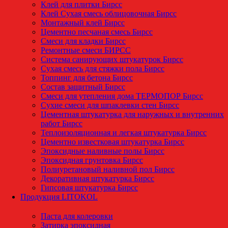
Клей для плитки Бирсс
Клей Сухая смесь облицовочная Бирсс
Монтажный клей Бирсс
Цементно песчаная смесь Бирсс
Смеси для кладки Бирсс
Ремонтные смеси БИРСС
Система санирующих штукатурок Бирсс
Сухая смесь для стяжки пола Бирсс
Топпинг для бетона Бирсс
Состав защитный Бирсс
Смеси для утепления дома ТЕРМОПОР Бирсс
Сухие смеси для шпаклевки стен Бирсс
Цементная штукатурка для наружных и внутренних
работ Бирсс
Теплоизоляционная и легкая штукатурка Бирсс
Цементно известковая штукатурка Бирсс
Эпоксидные наливные полы Бирсс
Эпоксидная грунтовка Бирсс
Полиуретановый наливной пол Бирсс
Декоративная штукатурка Бирсс
Гипсовая штукатурка Бирсс
Продукция LITOKOL
Паста для колеровки
Затирка эпоксидная