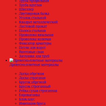
Труба профильная
Труба круглая
Швеллер
Двутавровая балка
Уголок стальной
Квадрат металлический
Листовой прокат
Полоса стальная
Проволока вязальная
Проволока колючая
Фиксатор арматуры
Петли для ворот
Винтовые сваи
Заглушки для труб
Древесно-плитные материалы
Доска обрезная
Доска строганая
Брусок обрезной
Брусок строганный
Рейка сухая строганная
Евровагонка
Блок-хаус
Имитация бруса