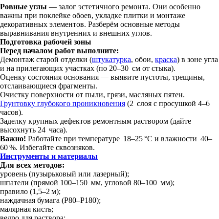
Ровные углы
— залог эстетичного ремонта. Они особенно
важны при поклейке обоев, укладке плитки и монтаже
декоративных элементов. Разберём основные методы
выравнивания внутренних и внешних углов.
Подготовка рабочей зоны
Перед началом работ выполните:
Демонтаж старой отделки (
штукатурка
, обои,
краска
) в зоне угла
и на прилегающих участках (по 20–30 см от стыка).
Оценку состояния основания — выявите пустоты, трещины,
отслаивающиеся фрагменты.
Очистку поверхности от пыли, грязи, масляных пятен.
Грунтовку глубокого проникновения
(2 слоя с просушкой 4–6
часов).
Заделку крупных дефектов ремонтным раствором (дайте
высохнуть 24 часа).
Важно!
Работайте при температуре 18–25 °C и влажности 40–
60 %. Избегайте сквозняков.
Инструменты и материалы
Для всех методов:
уровень (пузырьковый или лазерный);
шпатели (прямой 100–150 мм, угловой 80–100 мм);
правило (1,5–2 м);
наждачная бумага (Р80–Р180);
малярная кисть;
ведро для раствора;