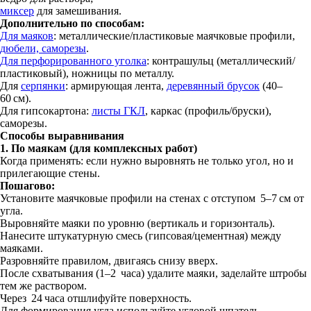
миксер
для замешивания.
Дополнительно по способам:
Для маяков
: металлические/пластиковые маячковые профили,
дюбели, саморезы
.
Для перфорированного уголка
: контрашульц (металлический/
пластиковый), ножницы по металлу.
Для
серпянки
: армирующая лента,
деревянный брусок
(40–
60 см).
Для гипсокартона:
листы ГКЛ
, каркас (профиль/бруски),
саморезы.
Способы выравнивания
1. По маякам (для комплексных работ)
Когда применять: если нужно выровнять не только угол, но и
прилегающие стены.
Пошагово:
Установите маячковые профили на стенах с отступом 5–7 см от
угла.
Выровняйте маяки по уровню (вертикаль и горизонталь).
Нанесите штукатурную смесь (гипсовая/цементная) между
маяками.
Разровняйте правилом, двигаясь снизу вверх.
После схватывания (1–2 часа) удалите маяки, заделайте штробы
тем же раствором.
Через 24 часа отшлифуйте поверхность.
Для формирования угла используйте угловой шпатель,