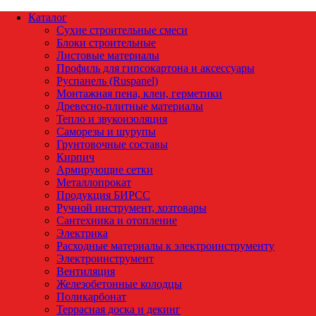
Каталог
Сухие строительные смеси
Блоки строительные
Листовые материалы
Профиль для гипсокартона и аксессуары
Руспанель (Ruspanel)
Монтажная пена, клеи, герметики
Древесно-плитные материалы
Тепло и звукоизоляция
Саморезы и шурупы
Грунтовочные составы
Кирпич
Армирующие сетки
Металлопрокат
Продукция БИРСС
Ручной инструмент, хозтовары
Сантехника и отопление
Электрика
Расходные материалы к электроинструменту
Электроинструмент
Вентиляция
Железобетонные колодцы
Поликарбонат
Террасная доска и декинг