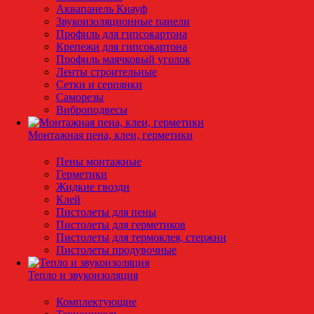
Аквапанель Кнауф
Звукоизоляционные панели
Профиль для гипсокартона
Крепежи для гипсокартона
Профиль маячковый уголок
Ленты строительные
Сетки и серпянки
Саморезы
Виброподвесы
Монтажная пена, клеи, герметики
Пены монтажные
Герметики
Жидкие гвозди
Клей
Пистолеты для пены
Пистолеты для герметиков
Пистолеты для термоклея, стержни
Пистолеты продувочные
Тепло и звукоизоляция
Комплектующие