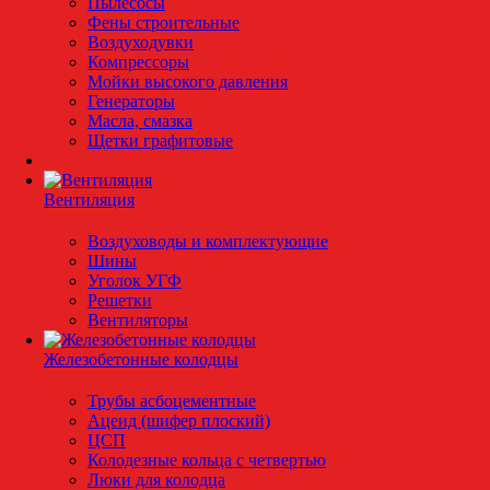
Пылесосы
Фены строительные
Воздуходувки
Компрессоры
Мойки высокого давления
Генераторы
Масла, смазка
Щетки графитовые
Вентиляция
Воздуховоды и комплектующие
Шины
Уголок УГФ
Решeтки
Вентиляторы
Железобетонные колодцы
Трубы асбоцементные
Ацеид (шифер плоский)
ЦСП
Колодезные кольца с четвертью
Люки для колодца