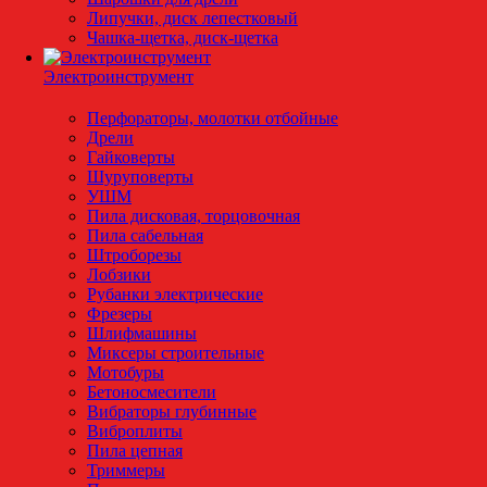
Липучки, диск лепестковый
Чашка-щетка, диск-щетка
Электроинструмент
Перфораторы, молотки отбойные
Дрели
Гайковерты
Шуруповерты
УШМ
Пила дисковая, торцовочная
Пила сабельная
Штроборезы
Лобзики
Рубанки электрические
Фрезеры
Шлифмашины
Миксеры строительные
Мотобуры
Бетоносмесители
Вибраторы глубинные
Виброплиты
Пила цепная
Триммеры