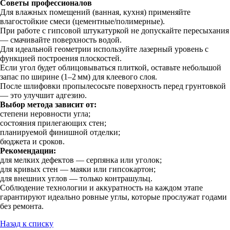
Советы профессионалов
Для влажных помещений (ванная, кухня) применяйте
влагостойкие смеси (цементные/полимерные).
При работе с гипсовой штукатуркой не допускайте пересыхания
— смачивайте поверхность водой.
Для идеальной геометрии используйте лазерный уровень с
функцией построения плоскостей.
Если угол будет облицовываться плиткой, оставьте небольшой
запас по ширине (1–2 мм) для клеевого слоя.
После шлифовки пропылесосьте поверхность перед грунтовкой
— это улучшит адгезию.
Выбор метода зависит от:
степени неровности угла;
состояния прилегающих стен;
планируемой финишной отделки;
бюджета и сроков.
Рекомендации:
для мелких дефектов — серпянка или уголок;
для кривых стен — маяки или гипсокартон;
для внешних углов — только контрашульц.
Соблюдение технологии и аккуратность на каждом этапе
гарантируют идеально ровные углы, которые прослужат годами
без ремонта.
Назад к списку