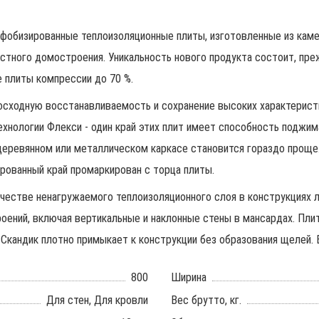
фобизированные теплоизоляционные плиты, изготовленные из каме
астного домостроения. Уникальность нового продукта состоит, пр
е плиты компрессии до 70 %.
ходную восстанавливаемость и сохранение высоких характеристи
хнологии Флекси - один край этих плит имеет способность поджима
деревянном или металлическом каркасе становится гораздо проще.
рованный край промаркирован с торца плиты.
честве ненагружаемого теплоизоляционного слоя в конструкциях л
оений, включая вертикальные и наклонные стены в мансардах. Пли
с Скандик плотно примыкает к конструкции без образования щелей.
800
Ширина
Для стен, Для кровли
Вес брутто, кг.