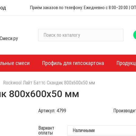
Приём заказов по телефону: Ежедневно с 8:00–20:00 |
род
П
Смеси.ру
о
и
с
к
ельные смеси
Профиль для гипсокартона
Продукц
п
о
Rockwool Лайт Баттс Скандик 800х600х50 мм
к
а
ик 800х600х50 мм
т
а
Артикул:
4799
Производи
л
о
г
Вариант
оплаты
у