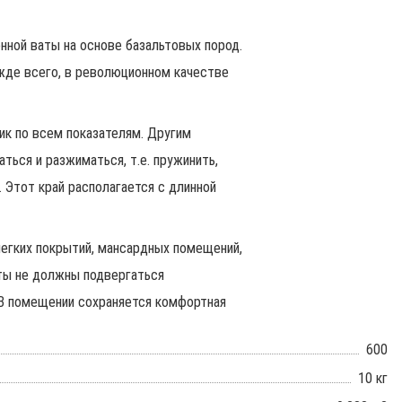
нной ваты на основе базальтовых пород.
ежде всего, в революционном качестве
к по всем показателям. Другим
ться и разжиматься, т.е. пружинить,
 Этот край располагается с длинной
егких покрытий, мансардных помещений,
ты не должны подвергаться
 В помещении сохраняется комфортная
600
10 кг