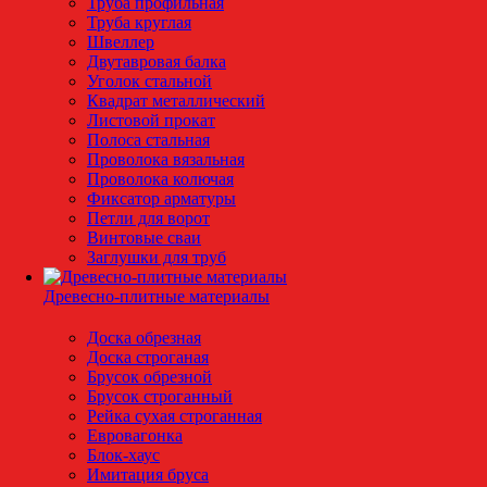
Труба профильная
Труба круглая
Швеллер
Двутавровая балка
Уголок стальной
Квадрат металлический
Листовой прокат
Полоса стальная
Проволока вязальная
Проволока колючая
Фиксатор арматуры
Петли для ворот
Винтовые сваи
Заглушки для труб
Древесно-плитные материалы
Доска обрезная
Доска строганая
Брусок обрезной
Брусок строганный
Рейка сухая строганная
Евровагонка
Блок-хаус
Имитация бруса