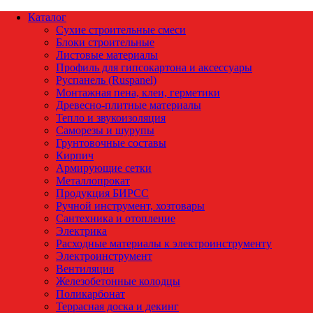
Каталог
Сухие строительные смеси
Блоки строительные
Листовые материалы
Профиль для гипсокартона и аксессуары
Руспанель (Ruspanel)
Монтажная пена, клеи, герметики
Древесно-плитные материалы
Тепло и звукоизоляция
Саморезы и шурупы
Грунтовочные составы
Кирпич
Армирующие сетки
Металлопрокат
Продукция БИРСС
Ручной инструмент, хозтовары
Сантехника и отопление
Электрика
Расходные материалы к электроинструменту
Электроинструмент
Вентиляция
Железобетонные колодцы
Поликарбонат
Террасная доска и декинг