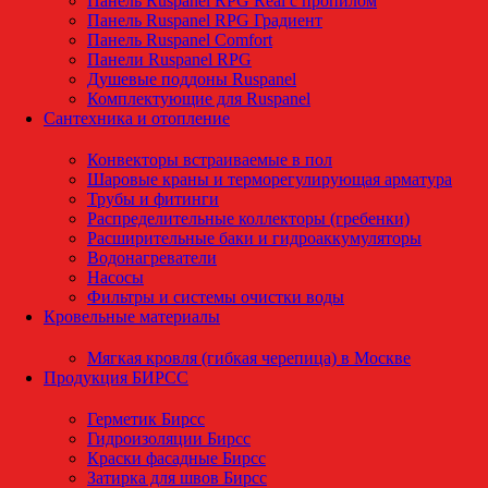
Панель Ruspanel RPG Real с пропилом
Панель Ruspanel RPG Градиент
Панель Ruspanel Comfort
Панели Ruspanel RPG
Душевые поддоны Ruspanel
Комплектующие для Ruspanel
Сантехника и отопление
Конвекторы встраиваемые в пол
Шаровые краны и терморегулирующая арматура
Трубы и фитинги
Распределительные коллекторы (гребенки)
Расширительные баки и гидроаккумуляторы
Водонагреватели
Насосы
Фильтры и системы очистки воды
Кровельные материалы
Мягкая кровля (гибкая черепица) в Москве
Продукция БИРСС
Герметик Бирсс
Гидроизоляции Бирсс
Краски фасадные Бирсс
Затирка для швов Бирсс