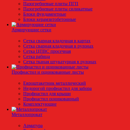
Пазогребневые плиты ПГП
Пазогребневые плиты силикатные
Блоки фундаментные
Блоки керамзитобетонные
Армирующие сетки
Сетка сварная кладочная в картах
Сетка сварная кладочная в рулонах
Сетка ЦПВС просечная
Сетка рабица
Сетка тканая штукатурная в рулонах
Профнастил и оцинкованные листы
Евроштакетник металлический
Недорогой профнастил для забора
Профнастил для крыши
Профнастил оцинкованный
Комплектующие
Металлопрокат
Арматура