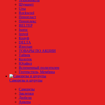
Технониколь
Шуманет
Ursa
Rockwool
Пенопласт
Пеноплекс
BELTEP
Isoroc
Izovol
Кнауф
DELTA
Изоспан
ТОВАРЫ ПО АКЦИИ
Тайвек
Колотек
Ютафол
Вспененный полиэтилен
Геотекстиль, Мембрна
Саморезы и шурупы
Саморезы
Заклепки
Дюбели
Анкера