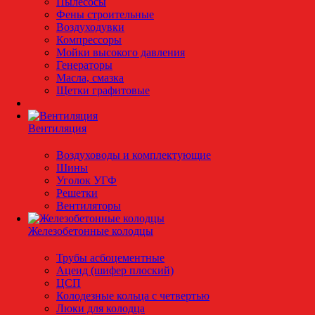
Пылесосы
Фены строительные
Воздуходувки
Компрессоры
Мойки высокого давления
Генераторы
Масла, смазка
Щетки графитовые
Вентиляция
Воздуховоды и комплектующие
Шины
Уголок УГФ
Решeтки
Вентиляторы
Железобетонные колодцы
Трубы асбоцементные
Ацеид (шифер плоский)
ЦСП
Колодезные кольца с четвертью
Люки для колодца