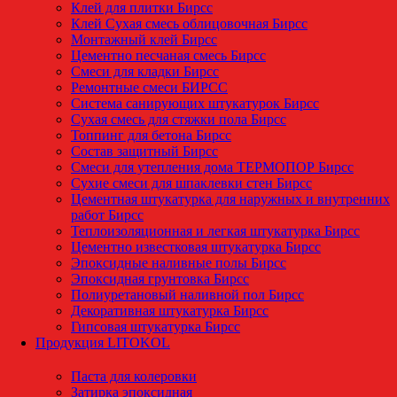
Клей для плитки Бирсс
Клей Сухая смесь облицовочная Бирсс
Монтажный клей Бирсс
Цементно песчаная смесь Бирсс
Смеси для кладки Бирсс
Ремонтные смеси БИРСС
Система санирующих штукатурок Бирсс
Сухая смесь для стяжки пола Бирсс
Топпинг для бетона Бирсс
Состав защитный Бирсс
Смеси для утепления дома ТЕРМОПОР Бирсс
Сухие смеси для шпаклевки стен Бирсс
Цементная штукатурка для наружных и внутренних
работ Бирсс
Теплоизоляционная и легкая штукатурка Бирсс
Цементно известковая штукатурка Бирсс
Эпоксидные наливные полы Бирсс
Эпоксидная грунтовка Бирсс
Полиуретановый наливной пол Бирсс
Декоративная штукатурка Бирсс
Гипсовая штукатурка Бирсс
Продукция LITOKOL
Паста для колеровки
Затирка эпоксидная