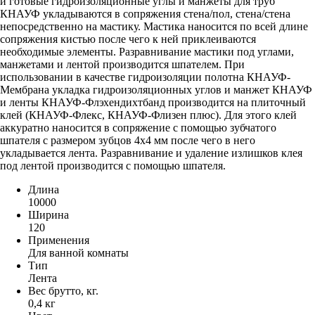
и готовые гидроизоляционные углы и манжеты для труб
КНАУФ укладываются в сопряжения стена/пол, стена/стена
непосредственно на мастику. Мастика наносится по всей длине
сопряжения кистью после чего к ней приклеиваются
необходимые элементы. Разравнивание мастики под углами,
манжетами и лентой производится шпателем. При
использовании в качестве гидроизоляции полотна КНАУФ-
Мембрана укладка гидроизоляционных углов и манжет КНАУФ
и ленты КНАУФ-Флэхендихтбанд производится на плиточный
клей (КНАУФ-Флекс, КНАУФ-Флизен плюс). Для этого клей
аккуратно наносится в сопряжение с помощью зубчатого
шпателя с размером зубцов 4х4 мм после чего в него
укладывается лента. Разравнивание и удаление излишков клея
под лентой производится с помощью шпателя.
Длина
10000
Ширина
120
Применения
Для ванной комнаты
Тип
Лента
Вес брутто, кг.
0,4 кг