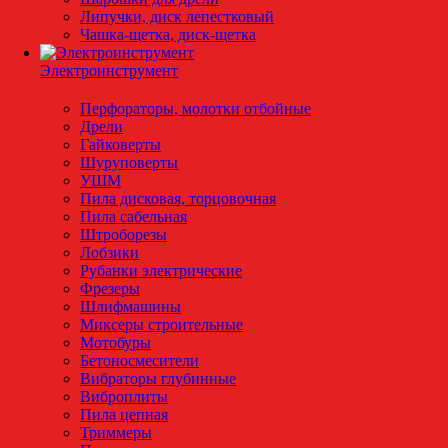
Липучки, диск лепестковый
Чашка-щетка, диск-щетка
Электроинструмент
Перфораторы, молотки отбойные
Дрели
Гайковерты
Шуруповерты
УШМ
Пила дисковая, торцовочная
Пила сабельная
Штроборезы
Лобзики
Рубанки электрические
Фрезеры
Шлифмашины
Миксеры строительные
Мотобуры
Бетоносмесители
Вибраторы глубинные
Виброплиты
Пила цепная
Триммеры