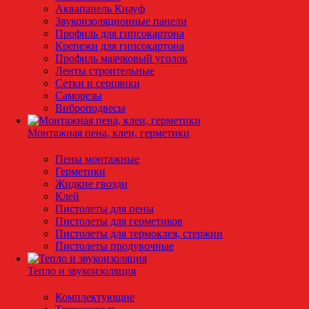
Аквапанель Кнауф
Звукоизоляционные панели
Профиль для гипсокартона
Крепежи для гипсокартона
Профиль маячковый уголок
Ленты строительные
Сетки и серпянки
Саморезы
Виброподвесы
Монтажная пена, клеи, герметики
Пены монтажные
Герметики
Жидкие гвозди
Клей
Пистолеты для пены
Пистолеты для герметиков
Пистолеты для термоклея, стержни
Пистолеты продувочные
Тепло и звукоизоляция
Комплектующие