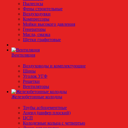
Пылесосы
Фены строительные
Воздуходувки
Компрессоры
Мойки высокого давления
Генераторы
Масла, смазка
Щетки графитовые
Вентиляция
Воздуховоды и комплектующие
Шины
Уголок УГФ
Решeтки
Вентиляторы
Железобетонные колодцы
Трубы асбоцементные
Ацеид (шифер плоский)
ЦСП
Колодезные кольца с четвертью