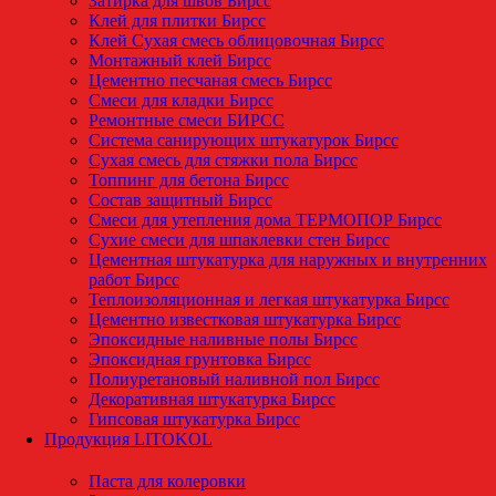
Затирка для швов Бирсс
Клей для плитки Бирсс
Клей Сухая смесь облицовочная Бирсс
Монтажный клей Бирсс
Цементно песчаная смесь Бирсс
Смеси для кладки Бирсс
Ремонтные смеси БИРСС
Система санирующих штукатурок Бирсс
Сухая смесь для стяжки пола Бирсс
Топпинг для бетона Бирсс
Состав защитный Бирсс
Смеси для утепления дома ТЕРМОПОР Бирсс
Сухие смеси для шпаклевки стен Бирсс
Цементная штукатурка для наружных и внутренних
работ Бирсс
Теплоизоляционная и легкая штукатурка Бирсс
Цементно известковая штукатурка Бирсс
Эпоксидные наливные полы Бирсс
Эпоксидная грунтовка Бирсс
Полиуретановый наливной пол Бирсс
Декоративная штукатурка Бирсс
Гипсовая штукатурка Бирсс
Продукция LITOKOL
Паста для колеровки