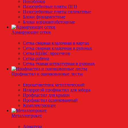
Пеноблоки
Пазогребневые плиты ПГП
Пазогребневые плиты силикатные
Блоки фундаментные
Блоки керамзитобетонные
Армирующие сетки
Сетка сварная кладочная в картах
Сетка сварная кладочная в рулонах
Сетка ЦПВС просечная
Сетка рабица
Сетка тканая штукатурная в рулонах
Профнастил и оцинкованные листы
Евроштакетник металлический
Недорогой профнастил для забора
Профнастил для крыши
Профнастил оцинкованный
Комплектующие
Металлопрокат
Арматура