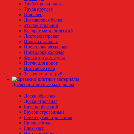
Труба профильная
Труба круглая
Швеллер
Двутавровая балка
Уголок стальной
Квадрат металлический
Листовой прокат
Полоса стальная
Проволока вязальная
Проволока колючая
Фиксатор арматуры
Петли для ворот
Винтовые сваи
Заглушки для труб
Древесно-плитные материалы
Доска обрезная
Доска строганая
Брусок обрезной
Брусок строганный
Рейка сухая строганная
Евровагонка
Блок-хаус
Имитация бруса