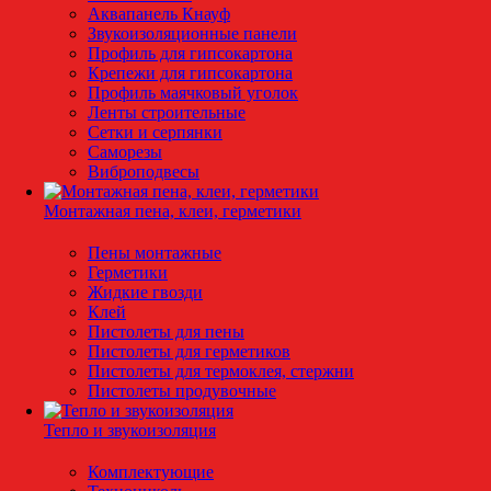
Аквапанель Кнауф
Звукоизоляционные панели
Профиль для гипсокартона
Крепежи для гипсокартона
Профиль маячковый уголок
Ленты строительные
Сетки и серпянки
Саморезы
Виброподвесы
Монтажная пена, клеи, герметики
Пены монтажные
Герметики
Жидкие гвозди
Клей
Пистолеты для пены
Пистолеты для герметиков
Пистолеты для термоклея, стержни
Пистолеты продувочные
Тепло и звукоизоляция
Комплектующие