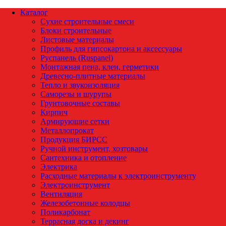
Каталог
Сухие строительные смеси
Блоки строительные
Листовые материалы
Профиль для гипсокартона и аксессуары
Руспанель (Ruspanel)
Монтажная пена, клеи, герметики
Древесно-плитные материалы
Тепло и звукоизоляция
Саморезы и шурупы
Грунтовочные составы
Кирпич
Армирующие сетки
Металлопрокат
Продукция БИРСС
Ручной инструмент, хозтовары
Сантехника и отопление
Электрика
Расходные материалы к электроинструменту
Электроинструмент
Вентиляция
Железобетонные колодцы
Поликарбонат
Террасная доска и декинг