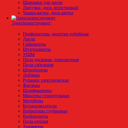
Шарошки для дрели
Липучки, диск лепестковый
Чашка-щетка, диск-щетка
Электроинструмент
Перфораторы, молотки отбойные
Дрели
Гайковерты
Шуруповерты
УШМ
Пила дисковая, торцовочная
Пила сабельная
Штроборезы
Лобзики
Рубанки электрические
Фрезеры
Шлифмашины
Миксеры строительные
Мотобуры
Бетоносмесители
Вибраторы глубинные
Виброплиты
Пила цепная
Триммеры