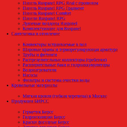
Панель Ruspanel RPG Real с пропилом
Панель Ruspanel RPG Градиент
Панель Ruspanel Comfort
Панели Ruspanel RPG
Душевые поддоны Ruspanel
Комплектующие для Ruspanel
Сантехника и отопление
Конвекторы встраиваемые в пол
Шаровые краны и терморегулирующая арматура
Трубы и фитинги
Распределительные коллекторы (гребенки)
Расширительные баки и гидроаккумуляторы
Водонагреватели
Насосы
Фильтры и системы очистки воды
Кровельные материалы
Мягкая кровля (гибкая черепица) в Москве
Продукция БИРСС
Герметик Бирсс
Гидроизоляции Бирсс
Краски фасадные Бирсс