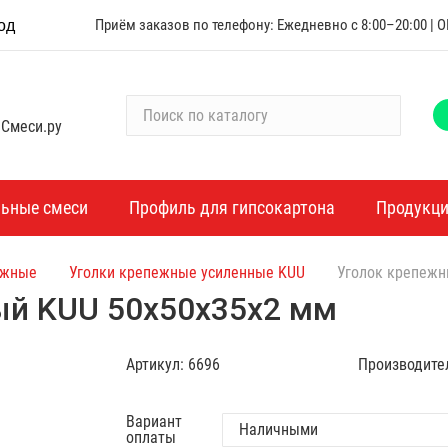
Приём заказов по телефону: Ежедневно с 8:00–20:00 |
од
П
 Смеси.ру
о
и
с
к
льные смеси
Профиль для гипсокартона
Продукц
п
о
ежные
Уголки крепежные усиленные KUU
Уголок крепежн
к
а
ый KUU 50х50х35х2 мм
т
а
Артикул:
6696
Производите
л
о
г
Вариант
оплаты
у