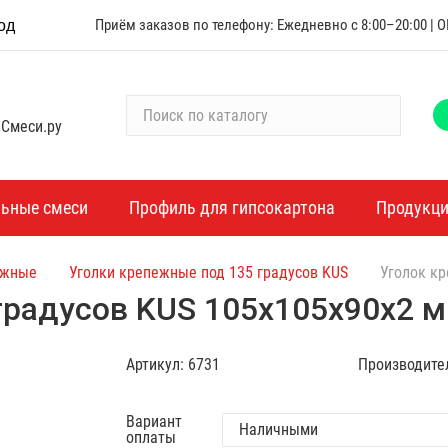
Приём заказов по телефону: Ежедневно с 8:00–20:00 |
од
П
 Смеси.ру
о
и
с
к
льные смеси
Профиль для гипсокартона
Продукц
п
о
ежные
Уголки крепежные под 135 градусов KUS
Уголок кр
к
а
градусов KUS 105х105х90х2 
т
а
Артикул:
6731
Производите
л
о
г
Вариант
оплаты
у