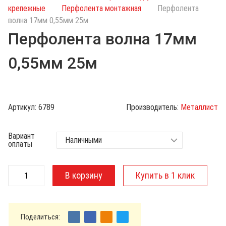
с
крепежные
Перфолента монтажная
Перфолента
к
волна 17мм 0,55мм 25м
п
Перфолента волна 17мм
о
к
0,55мм 25м
а
т
а
л
Артикул:
6789
Производитель:
Металлист
о
г
Вариант
у
оплаты
Поделиться: