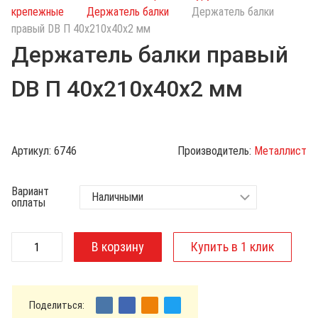
с
крепежные
Держатель балки
Держатель балки
к
правый DB П 40х210х40х2 мм
п
Держатель балки правый
о
к
DB П 40х210х40х2 мм
а
т
а
л
Артикул:
6746
Производитель:
Металлист
о
г
Вариант
у
оплаты
Поделиться: