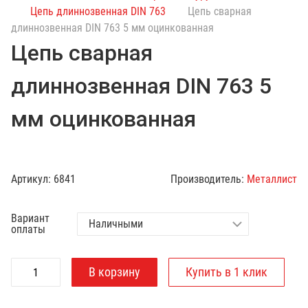
с
Цепь длиннозвенная DIN 763
Цепь сварная
к
длиннозвенная DIN 763 5 мм оцинкованная
п
Цепь сварная
о
к
длиннозвенная DIN 763 5
а
т
мм оцинкованная
а
л
о
г
Артикул:
6841
Производитель:
Металлист
у
Вариант
оплаты