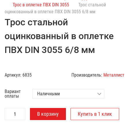
с
Трос в оплетке ПВХ DIN 3055
Трос стальной
к
оцинкованный в оплетке ПВХ DIN 3055 6/8 мм
п
Трос стальной
о
к
оцинкованный в оплетке
а
т
ПВХ DIN 3055 6/8 мм
а
л
о
г
Артикул:
6835
Производитель:
Металлист
у
Вариант
оплаты