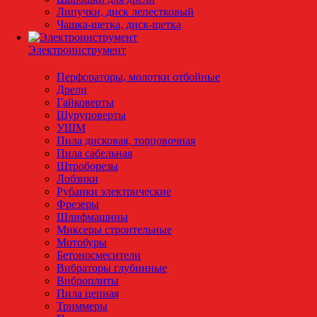
Липучки, диск лепестковый
Чашка-щетка, диск-щетка
Электроинструмент
Перфораторы, молотки отбойные
Дрели
Гайковерты
Шуруповерты
УШМ
Пила дисковая, торцовочная
Пила сабельная
Штроборезы
Лобзики
Рубанки электрические
Фрезеры
Шлифмашины
Миксеры строительные
Мотобуры
Бетоносмесители
Вибраторы глубинные
Виброплиты
Пила цепная
Триммеры