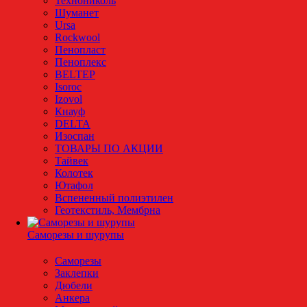
Технониколь
Шуманет
Ursa
Rockwool
Пенопласт
Пеноплекс
BELTEP
Isoroc
Izovol
Кнауф
DELTA
Изоспан
ТОВАРЫ ПО АКЦИИ
Тайвек
Колотек
Ютафол
Вспененный полиэтилен
Геотекстиль, Мембрна
Саморезы и шурупы
Саморезы
Заклепки
Дюбели
Анкера