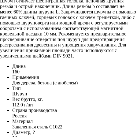
Шуруп отличает шестигранная головка, неполная крупная
резьба и острый наконечник. Длина резьбы b составляет не
менее 60% длины шурупа L. Закручиваются шурупы с помощью
гаечных ключей, торцевых головок с ключем-трещеткой, либо с
помощью шуруповерта или мощной дрели с регулируемыми
оборотами с использованием соответствующей магнитной
кровельной насадки 10 мм. Рекомендуется предварительное
просверливание отверстия под шуруп для предотвращения
растрескивания древесины и упрощения закручивания. Для
увеличения прижимной площади часто используются с
увеличенными шайбами DIN 9021.
Длина
160
Применения
Для дерева, бетона (с дюбелем)
Тип
Шуруп
Вес брутто, кг.
112,0 г/шт
Страна производства
Россия
Материал
Закаленная сталь С1022
Диаметр, ?