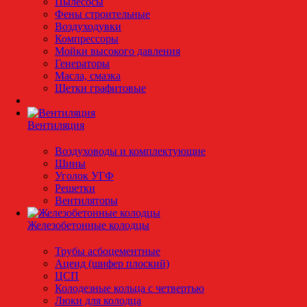
Пылесосы
Фены строительные
Воздуходувки
Компрессоры
Мойки высокого давления
Генераторы
Масла, смазка
Щетки графитовые
Вентиляция
Воздуховоды и комплектующие
Шины
Уголок УГФ
Решeтки
Вентиляторы
Железобетонные колодцы
Трубы асбоцементные
Ацеид (шифер плоский)
ЦСП
Колодезные кольца с четвертью
Люки для колодца