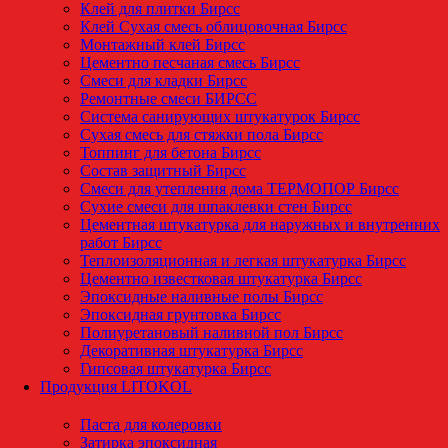
Клей для плитки Бирсс
Клей Сухая смесь облицовочная Бирсс
Монтажный клей Бирсс
Цементно песчаная смесь Бирсс
Смеси для кладки Бирсс
Ремонтные смеси БИРСС
Система санирующих штукатурок Бирсс
Сухая смесь для стяжки пола Бирсс
Топпинг для бетона Бирсс
Состав защитный Бирсс
Смеси для утепления дома ТЕРМОПОР Бирсс
Сухие смеси для шпаклевки стен Бирсс
Цементная штукатурка для наружных и внутренних
работ Бирсс
Теплоизоляционная и легкая штукатурка Бирсс
Цементно известковая штукатурка Бирсс
Эпоксидные наливные полы Бирсс
Эпоксидная грунтовка Бирсс
Полиуретановый наливной пол Бирсс
Декоративная штукатурка Бирсс
Гипсовая штукатурка Бирсс
Продукция LITOKOL
Паста для колеровки
Затирка эпоксидная