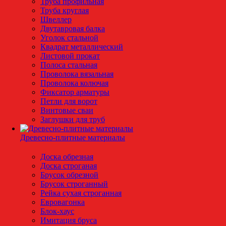
Труба профильная
Труба круглая
Швеллер
Двутавровая балка
Уголок стальной
Квадрат металлический
Листовой прокат
Полоса стальная
Проволока вязальная
Проволока колючая
Фиксатор арматуры
Петли для ворот
Винтовые сваи
Заглушки для труб
Древесно-плитные материалы
Доска обрезная
Доска строганая
Брусок обрезной
Брусок строганный
Рейка сухая строганная
Евровагонка
Блок-хаус
Имитация бруса