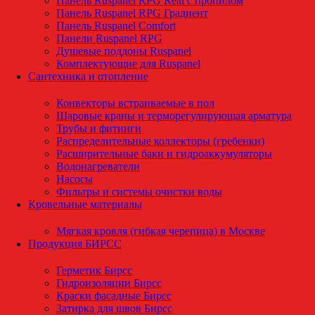
Панель Ruspanel RPG Real с пропилом
Панель Ruspanel RPG Градиент
Панель Ruspanel Comfort
Панели Ruspanel RPG
Душевые поддоны Ruspanel
Комплектующие для Ruspanel
Сантехника и отопление
Конвекторы встраиваемые в пол
Шаровые краны и терморегулирующая арматура
Трубы и фитинги
Распределительные коллекторы (гребенки)
Расширительные баки и гидроаккумуляторы
Водонагреватели
Насосы
Фильтры и системы очистки воды
Кровельные материалы
Мягкая кровля (гибкая черепица) в Москве
Продукция БИРСС
Герметик Бирсс
Гидроизоляции Бирсс
Краски фасадные Бирсс
Затирка для швов Бирсс