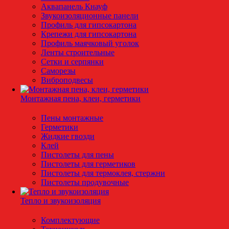
Аквапанель Кнауф
Звукоизоляционные панели
Профиль для гипсокартона
Крепежи для гипсокартона
Профиль маячковый уголок
Ленты строительные
Сетки и серпянки
Саморезы
Виброподвесы
Монтажная пена, клеи, герметики
Пены монтажные
Герметики
Жидкие гвозди
Клей
Пистолеты для пены
Пистолеты для герметиков
Пистолеты для термоклея, стержни
Пистолеты продувочные
Тепло и звукоизоляция
Комплектующие