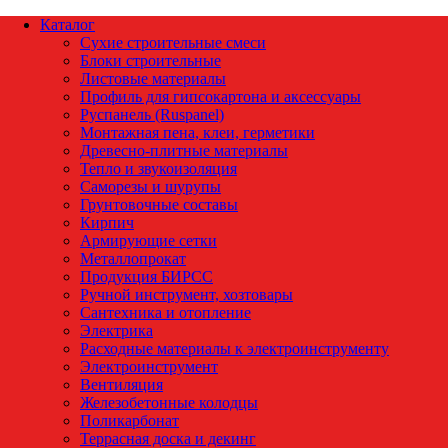
Каталог
Сухие строительные смеси
Блоки строительные
Листовые материалы
Профиль для гипсокартона и аксессуары
Руспанель (Ruspanel)
Монтажная пена, клеи, герметики
Древесно-плитные материалы
Тепло и звукоизоляция
Саморезы и шурупы
Грунтовочные составы
Кирпич
Армирующие сетки
Металлопрокат
Продукция БИРСС
Ручной инструмент, хозтовары
Сантехника и отопление
Электрика
Расходные материалы к электроинструменту
Электроинструмент
Вентиляция
Железобетонные колодцы
Поликарбонат
Террасная доска и декинг