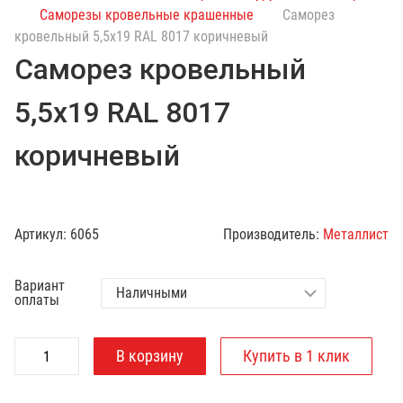
с
Саморезы кровельные крашенные
Саморез
к
кровельный 5,5х19 RAL 8017 коричневый
п
Саморез кровельный
о
к
5,5х19 RAL 8017
а
т
коричневый
а
л
о
г
Артикул:
6065
Производитель:
Металлист
у
Вариант
оплаты