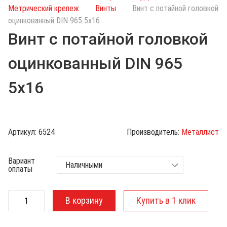
с
Метрический крепеж
Винты
Винт с потайной головкой
к
оцинкованный DIN 965 5х16
п
Винт с потайной головкой
о
к
оцинкованный DIN 965
а
т
5х16
а
л
о
г
Артикул:
6524
Производитель:
Металлист
у
Вариант
оплаты