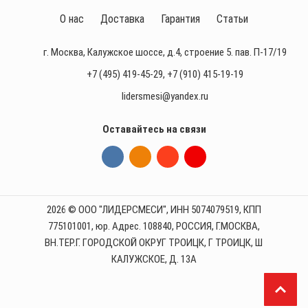
О нас
Доставка
Гарантия
Статьи
г. Москва, Калужское шоссе, д.4, строение 5. пав. П-17/19
+7 (495) 419-45-29
,
+7 (910) 415-19-19
lidersmesi@yandex.ru
Оставайтесь на связи
2026 © ООО "ЛИДЕРСМЕСИ", ИНН 5074079519, КПП
775101001, юр. Адрес. 108840, РОССИЯ, Г.МОСКВА,
ВН.ТЕР.Г. ГОРОДСКОЙ ОКРУГ ТРОИЦК, Г ТРОИЦК, Ш
КАЛУЖСКОЕ, Д. 13А
П
р