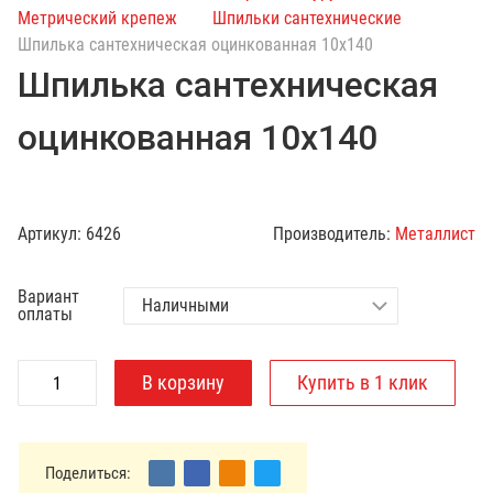
с
Метрический крепеж
Шпильки сантехнические
к
Шпилька сантехническая оцинкованная 10х140
п
Шпилька сантехническая
о
к
оцинкованная 10х140
а
т
а
л
Артикул:
6426
Производитель:
Металлист
о
г
Вариант
у
оплаты
Поделиться: