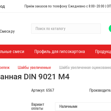
Приём заказов по телефону: Ежедневно с 8:00–20:00 |
род
П
Смеси.ру
о
и
с
к
ельные смеси
Профиль для гипсокартона
Продукц
п
о
крепеж
Шайбы увеличенные
Шайба увеличенная оцинкованн
к
а
анная DIN 9021 М4
т
а
Артикул:
6567
Производите
л
о
г
Вариант
оплаты
у