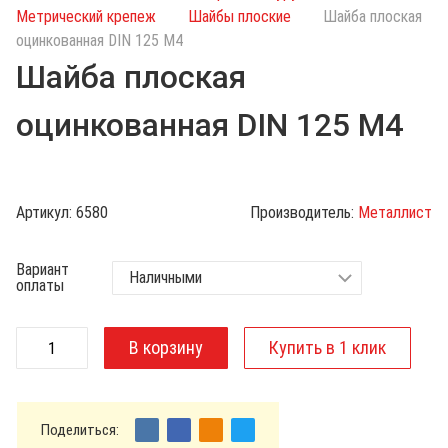
с
Метрический крепеж
Шайбы плоские
Шайба плоская
к
оцинкованная DIN 125 М4
п
Шайба плоская
о
к
оцинкованная DIN 125 М4
а
т
а
л
Артикул:
6580
Производитель:
Металлист
о
г
Вариант
у
оплаты
Поделиться: