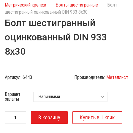
с
Метрический крепеж
Болты шестигранные
Болт
к
шестигранный оцинкованный DIN 933 8х30
п
Болт шестигранный
о
к
оцинкованный DIN 933
а
т
8х30
а
л
о
г
Артикул:
6443
Производитель:
Металлист
у
Вариант
оплаты