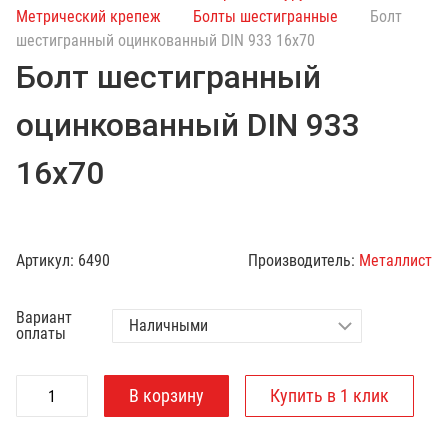
с
Метрический крепеж
Болты шестигранные
Болт
к
шестигранный оцинкованный DIN 933 16х70
п
Болт шестигранный
о
к
оцинкованный DIN 933
а
т
16х70
а
л
о
г
Артикул:
6490
Производитель:
Металлист
у
Вариант
оплаты