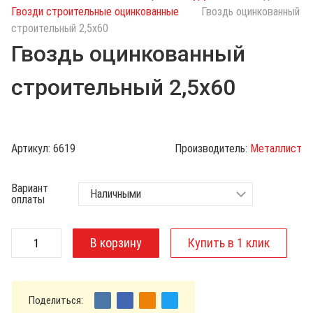
с
Гвозди строительные оцинкованные
Гвоздь оцинкованный
к
строительный 2,5х60
п
Гвоздь оцинкованный
о
к
строительный 2,5х60
а
т
а
л
Артикул:
6619
Производитель:
Металлист
о
г
Вариант
у
оплаты
Поделиться: