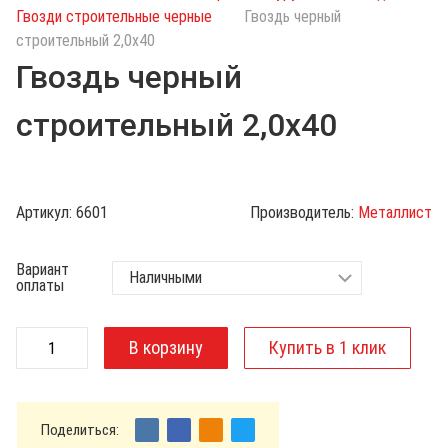
с
Гвозди строительные черные
Гвоздь черный
к
строительный 2,0х40
п
Гвоздь черный
о
к
строительный 2,0х40
а
т
а
л
Артикул:
6601
Производитель:
Металлист
о
г
Вариант
у
оплаты
Поделиться: