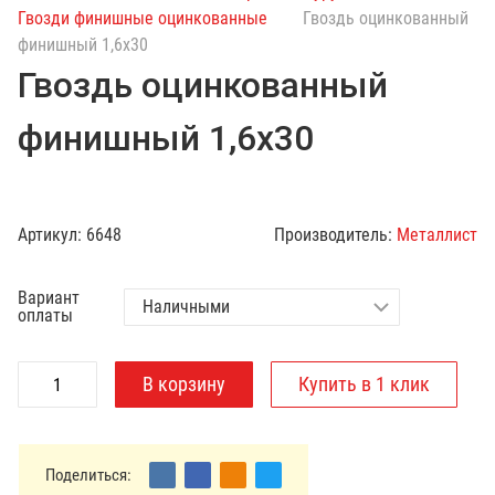
с
Гвозди финишные оцинкованные
Гвоздь оцинкованный
к
финишный 1,6х30
п
Гвоздь оцинкованный
о
к
финишный 1,6х30
а
т
а
л
Артикул:
6648
Производитель:
Металлист
о
г
Вариант
у
оплаты
Поделиться: