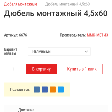
с
Дюбеля монтажные
Дюбель монтажный 4,5х60
к
Дюбель монтажный 4,5х60
п
о
к
а
Артикул:
6676
Производитель:
ММК-МЕТИЗ
т
а
Вариант
л
оплаты
о
г
у
Поделиться:
Доставка