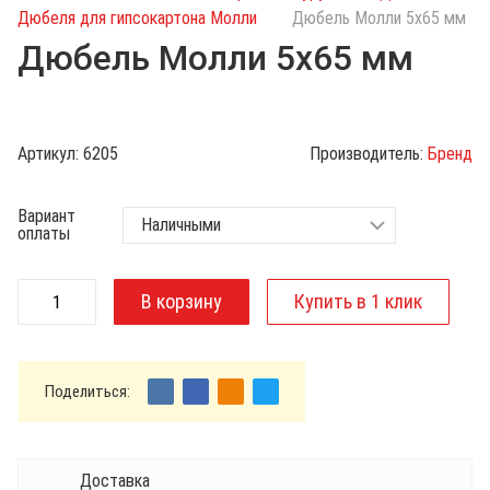
с
Дюбеля для гипсокартона Молли
Дюбель Молли 5х65 мм
к
Дюбель Молли 5х65 мм
п
о
к
а
Артикул:
6205
Производитель:
Бренд
т
а
Вариант
л
оплаты
о
г
у
Поделиться:
Доставка