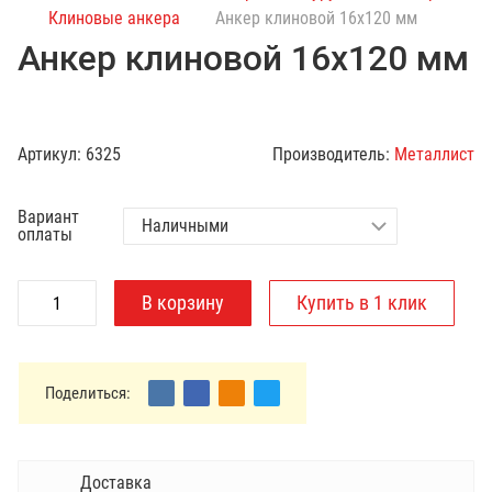
с
Клиновые анкера
Анкер клиновой 16х120 мм
к
Анкер клиновой 16х120 мм
п
о
к
а
Артикул:
6325
Производитель:
Металлист
т
а
Вариант
л
оплаты
о
г
у
Поделиться:
Доставка