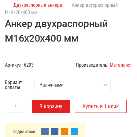
с
Двухраспорные анкера
Анкер двухраспорный
к
М16х20х400 мм
п
Анкер двухраспорный
о
к
М16х20х400 мм
а
т
а
л
Артикул:
6293
Производитель:
Металлист
о
г
Вариант
у
оплаты
Поделиться: