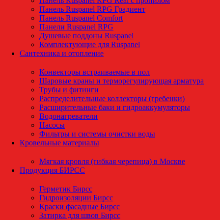
Панель Ruspanel RPG Real с пропилом
Панель Ruspanel RPG Градиент
Панель Ruspanel Comfort
Панели Ruspanel RPG
Душевые поддоны Ruspanel
Комплектующие для Ruspanel
Сантехника и отопление
Конвекторы встраиваемые в пол
Шаровые краны и терморегулирующая арматура
Трубы и фитинги
Распределительные коллекторы (гребенки)
Расширительные баки и гидроаккумуляторы
Водонагреватели
Насосы
Фильтры и системы очистки воды
Кровельные материалы
Мягкая кровля (гибкая черепица) в Москве
Продукция БИРСС
Герметик Бирсс
Гидроизоляции Бирсс
Краски фасадные Бирсс
Затирка для швов Бирсс