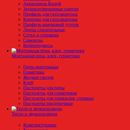
Аквапанель Кнауф
Звукоизоляционные панели
Профиль для гипсокартона
Крепежи для гипсокартона
Профиль маячковый уголок
Ленты строительные
Сетки и серпянки
Саморезы
Виброподвесы
Монтажная пена, клеи, герметики
Пены монтажные
Герметики
Жидкие гвозди
Клей
Пистолеты для пены
Пистолеты для герметиков
Пистолеты для термоклея, стержни
Пистолеты продувочные
Тепло и звукоизоляция
Комплектующие