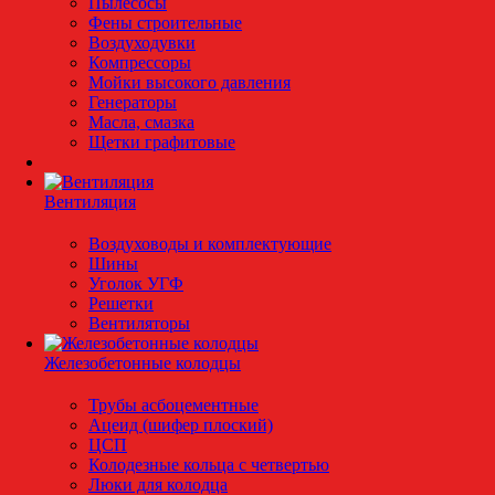
Пылесосы
Фены строительные
Воздуходувки
Компрессоры
Мойки высокого давления
Генераторы
Масла, смазка
Щетки графитовые
Вентиляция
Воздуховоды и комплектующие
Шины
Уголок УГФ
Решeтки
Вентиляторы
Железобетонные колодцы
Трубы асбоцементные
Ацеид (шифер плоский)
ЦСП
Колодезные кольца с четвертью
Люки для колодца