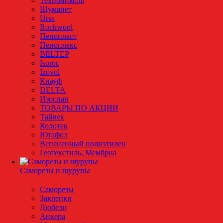
Технониколь
Шуманет
Ursa
Rockwool
Пенопласт
Пеноплекс
BELTEP
Isoroc
Izovol
Кнауф
DELTA
Изоспан
ТОВАРЫ ПО АКЦИИ
Тайвек
Колотек
Ютафол
Вспененный полиэтилен
Геотекстиль, Мембрна
Саморезы и шурупы
Саморезы
Заклепки
Дюбели
Анкера