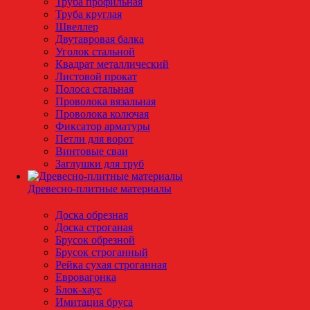
Труба профильная
Труба круглая
Швеллер
Двутавровая балка
Уголок стальной
Квадрат металлический
Листовой прокат
Полоса стальная
Проволока вязальная
Проволока колючая
Фиксатор арматуры
Петли для ворот
Винтовые сваи
Заглушки для труб
Древесно-плитные материалы
Доска обрезная
Доска строганая
Брусок обрезной
Брусок строганный
Рейка сухая строганная
Евровагонка
Блок-хаус
Имитация бруса