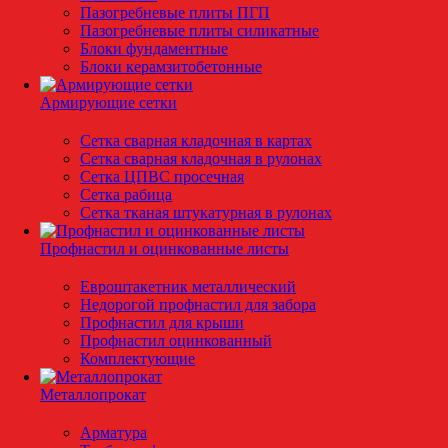
Пазогребневые плиты ПГП
Пазогребневые плиты силикатные
Блоки фундаментные
Блоки керамзитобетонные
Армирующие сетки
Сетка сварная кладочная в картах
Сетка сварная кладочная в рулонах
Сетка ЦПВС просечная
Сетка рабица
Сетка тканая штукатурная в рулонах
Профнастил и оцинкованные листы
Евроштакетник металлический
Недорогой профнастил для забора
Профнастил для крыши
Профнастил оцинкованный
Комплектующие
Металлопрокат
Арматура