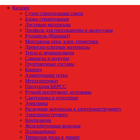
Каталог
Сухие строительные смеси
Блоки строительные
Листовые материалы
Профиль для гипсокартона и аксессуары
Руспанель (Ruspanel)
Монтажная пена, клеи, герметики
Древесно-плитные материалы
Тепло и звукоизоляция
Саморезы и шурупы
Грунтовочные составы
Кирпич
Армирующие сетки
Металлопрокат
Продукция БИРСС
Ручной инструмент, хозтовары
Сантехника и отопление
Электрика
Расходные материалы к электроинструменту
Электроинструмент
Вентиляция
Железобетонные колодцы
Поликарбонат
Террасная доска и декинг