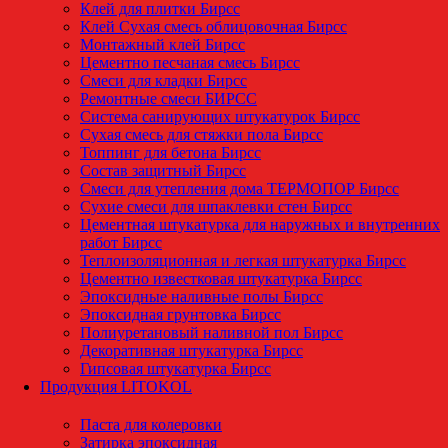
Клей для плитки Бирсс
Клей Сухая смесь облицовочная Бирсс
Монтажный клей Бирсс
Цементно песчаная смесь Бирсс
Смеси для кладки Бирсс
Ремонтные смеси БИРСС
Система санирующих штукатурок Бирсс
Сухая смесь для стяжки пола Бирсс
Топпинг для бетона Бирсс
Состав защитный Бирсс
Смеси для утепления дома ТЕРМОПОР Бирсс
Сухие смеси для шпаклевки стен Бирсс
Цементная штукатурка для наружных и внутренних
работ Бирсс
Теплоизоляционная и легкая штукатурка Бирсс
Цементно известковая штукатурка Бирсс
Эпоксидные наливные полы Бирсс
Эпоксидная грунтовка Бирсс
Полиуретановый наливной пол Бирсс
Декоративная штукатурка Бирсс
Гипсовая штукатурка Бирсс
Продукция LITOKOL
Паста для колеровки
Затирка эпоксидная