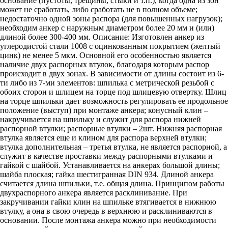
основание (пустоты, трещины, стыки и т.п.), когда одна из зон
может не сработать, либо сработать не в полном объеме;
недостаточно одной зоны распора (для повышенных нагрузок);
необходим анкер с наружным диаметром более 20 мм и (или)
длиной более 300-400 мм. Описание: Изготовлен анкер из
углеродистой стали 1008 с оцинкованным покрытием (желтый
цинк) не менее 5 мкм. Основной его особенностью является
наличие двух распорных втулок, благодаря которым распор
происходит в двух зонах. В зависимости от длины состоит из 6-
ти либо из 7-ми элементов: шпилька с метрической резьбой с
обоих сторон и шлицем на торце под шлицевую отвертку. Шлиц
на торце шпильки дает возможность регулировать ее продольное
положение (выступ) при монтаже анкера; конусный клин –
накручивается на шпильку и служит для распора нижней
распорной втулки; распорные втулки – 2шт. Нижняя распорная
втулка является еще и клином для распора верхней втулки;
втулка дополнительная – третья втулка, не является распорной, а
служит в качестве проставки между распорными втулками и
гайкой с шайбой. Устанавливается на анкерах большой длины;
шайба плоская; гайка шестигранная DIN 934. Длиной анкера
считается длина шпильки, т.е. общая длина. Принципом работы
двухраспорного анкера является расклинивание. При
закручивании гайки клин на шпильке втягивается в нижнюю
втулку, а она в свою очередь в верхнюю и расклиниваются в
основании. После монтажа анкера можно при необходимости