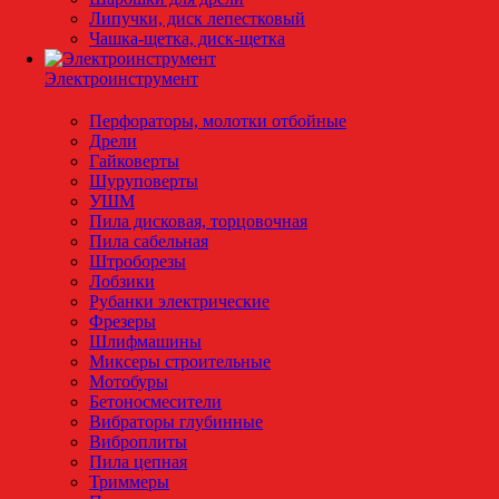
Липучки, диск лепестковый
Чашка-щетка, диск-щетка
Электроинструмент
Перфораторы, молотки отбойные
Дрели
Гайковерты
Шуруповерты
УШМ
Пила дисковая, торцовочная
Пила сабельная
Штроборезы
Лобзики
Рубанки электрические
Фрезеры
Шлифмашины
Миксеры строительные
Мотобуры
Бетоносмесители
Вибраторы глубинные
Виброплиты
Пила цепная
Триммеры