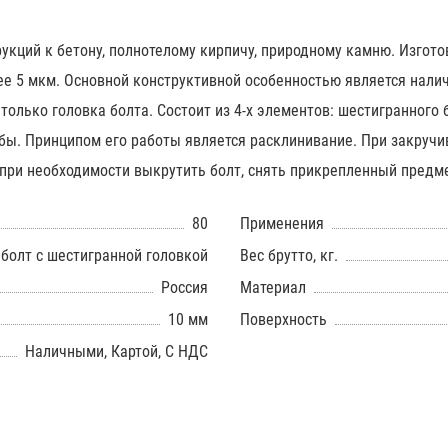
ций к бетону, полнотелому кирпичу, природному камню. Изготов
е 5 мкм. Основной конструктивной особенностью является налич
олько головка болта. Состоит из 4-х элементов: шестигранного 
йбы. Принципом его работы является расклинивание. При закручив
при необходимости выкрутить болт, снять прикрепленный предме
80
Применения
болт с шестигранной головкой
Вес брутто, кг.
Россия
Материал
10 мм
Поверхность
Наличными, Картой, С НДС