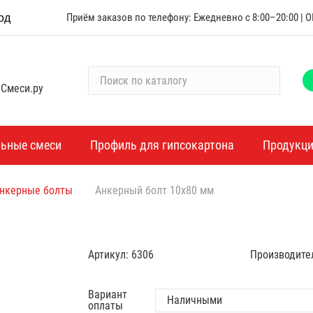
Приём заказов по телефону: Ежедневно с 8:00–20:00 |
од
П
 Смеси.ру
о
и
с
к
льные смеси
Профиль для гипсокартона
Продукц
п
о
нкерные болты
Анкерный болт 10х80 мм
к
а
т
а
Артикул:
6306
Производите
л
о
г
Вариант
оплаты
у