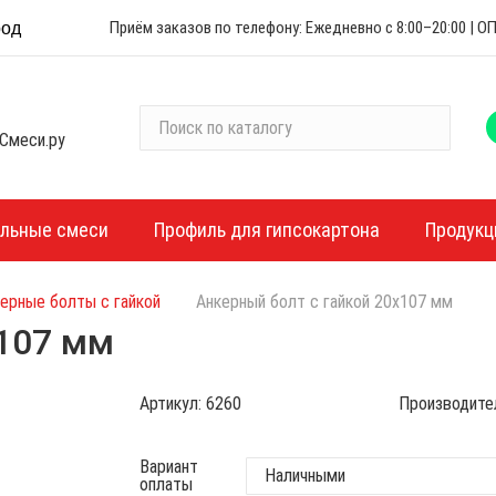
Приём заказов по телефону: Ежедневно с 8:00–20:00 |
род
П
Смеси.ру
о
и
с
к
ельные смеси
Профиль для гипсокартона
Продукц
п
о
ерные болты с гайкой
Анкерный болт с гайкой 20х107 мм
к
а
х107 мм
т
а
Артикул:
6260
Производите
л
о
г
Вариант
оплаты
у