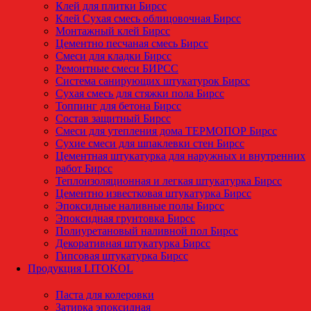
Клей для плитки Бирсс
Клей Сухая смесь облицовочная Бирсс
Монтажный клей Бирсс
Цементно песчаная смесь Бирсс
Смеси для кладки Бирсс
Ремонтные смеси БИРСС
Система санирующих штукатурок Бирсс
Сухая смесь для стяжки пола Бирсс
Топпинг для бетона Бирсс
Состав защитный Бирсс
Смеси для утепления дома ТЕРМОПОР Бирсс
Сухие смеси для шпаклевки стен Бирсс
Цементная штукатурка для наружных и внутренних
работ Бирсс
Теплоизоляционная и легкая штукатурка Бирсс
Цементно известковая штукатурка Бирсс
Эпоксидные наливные полы Бирсс
Эпоксидная грунтовка Бирсс
Полиуретановый наливной пол Бирсс
Декоративная штукатурка Бирсс
Гипсовая штукатурка Бирсс
Продукция LITOKOL
Паста для колеровки
Затирка эпоксидная