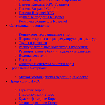
Панель Ruspanel RPG Real с пропилом
Панель Ruspanel RPG Градиент
Панель Ruspanel Comfort
Панели Ruspanel RPG
Душевые поддоны Ruspanel
Комплектующие для Ruspanel
Сантехника и отопление
Конвекторы встраиваемые в пол
Шаровые краны и терморегулирующая арматура
Трубы и фитинги
Распределительные коллекторы (гребенки)
Расширительные баки и гидроаккумуляторы
Водонагреватели
Насосы
Фильтры и системы очистки воды
Кровельные материалы
Мягкая кровля (гибкая черепица) в Москве
Продукция БИРСС
Герметик Бирсс
Гидроизоляции Бирсс
Краски фасадные Бирсс
Затирка для швов Бирсс