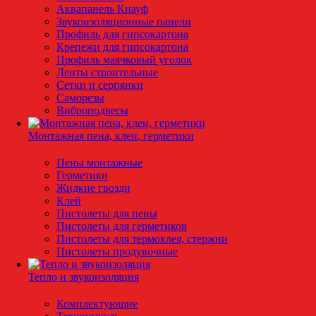
Аквапанель Кнауф
Звукоизоляционные панели
Профиль для гипсокартона
Крепежи для гипсокартона
Профиль маячковый уголок
Ленты строительные
Сетки и серпянки
Саморезы
Виброподвесы
Монтажная пена, клеи, герметики
Пены монтажные
Герметики
Жидкие гвозди
Клей
Пистолеты для пены
Пистолеты для герметиков
Пистолеты для термоклея, стержни
Пистолеты продувочные
Тепло и звукоизоляция
Комплектующие