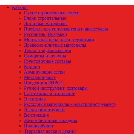
Каталог
Сухие строительные смеси
Блоки строительные
Листовые материалы
Профиль для гипсокартона и аксессуары
Руспанель (Ruspanel)
Монтажная пена, клеи, герметики
Древесно-плитные материалы
Тепло и звукоизоляция
Саморезы и шурупы
Грунтовочные составы
Кирпич
Армирующие сетки
Металлопрокат
Продукция БИРСС
Ручной инструмент, хозтовары
Сантехника и отопление
Электрика
Расходные материалы к электроинструменту
Электроинструмент
Вентиляция
Железобетонные колодцы
Поликарбонат
Террасная доска и декинг