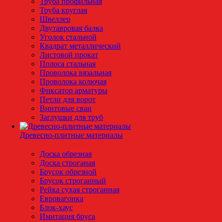
Труба профильная
Труба круглая
Швеллер
Двутавровая балка
Уголок стальной
Квадрат металлический
Листовой прокат
Полоса стальная
Проволока вязальная
Проволока колючая
Фиксатор арматуры
Петли для ворот
Винтовые сваи
Заглушки для труб
Древесно-плитные материалы
Доска обрезная
Доска строганая
Брусок обрезной
Брусок строганный
Рейка сухая строганная
Евровагонка
Блок-хаус
Имитация бруса