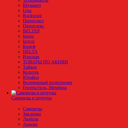
Технониколь
Шуманет
Ursa
Rockwool
Пенопласт
Пеноплекс
BELTEP
Isoroc
Izovol
Кнауф
DELTA
Изоспан
ТОВАРЫ ПО АКЦИИ
Тайвек
Колотек
Ютафол
Вспененный полиэтилен
Геотекстиль, Мембрна
Саморезы и шурупы
Саморезы
Заклепки
Дюбели
Анкера