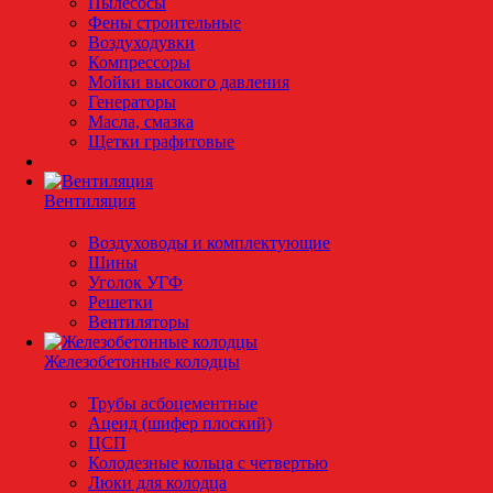
Пылесосы
Фены строительные
Воздуходувки
Компрессоры
Мойки высокого давления
Генераторы
Масла, смазка
Щетки графитовые
Вентиляция
Воздуховоды и комплектующие
Шины
Уголок УГФ
Решeтки
Вентиляторы
Железобетонные колодцы
Трубы асбоцементные
Ацеид (шифер плоский)
ЦСП
Колодезные кольца с четвертью
Люки для колодца