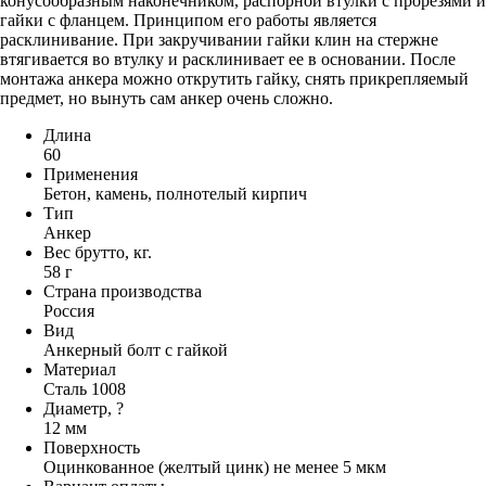
конусообразным наконечником, распорной втулки с прорезями и
гайки с фланцем. Принципом его работы является
расклинивание. При закручивании гайки клин на стержне
втягивается во втулку и расклинивает ее в основании. После
монтажа анкера можно открутить гайку, снять прикрепляемый
предмет, но вынуть сам анкер очень сложно.
Длина
60
Применения
Бетон, камень, полнотелый кирпич
Тип
Анкер
Вес брутто, кг.
58 г
Страна производства
Россия
Вид
Анкерный болт с гайкой
Материал
Сталь 1008
Диаметр, ?
12 мм
Поверхность
Оцинкованное (желтый цинк) не менее 5 мкм