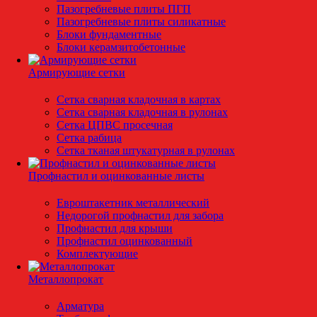
Пазогребневые плиты ПГП
Пазогребневые плиты силикатные
Блоки фундаментные
Блоки керамзитобетонные
Армирующие сетки
Сетка сварная кладочная в картах
Сетка сварная кладочная в рулонах
Сетка ЦПВС просечная
Сетка рабица
Сетка тканая штукатурная в рулонах
Профнастил и оцинкованные листы
Евроштакетник металлический
Недорогой профнастил для забора
Профнастил для крыши
Профнастил оцинкованный
Комплектующие
Металлопрокат
Арматура