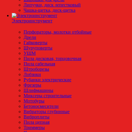
Липучки, диск лепестковый
Чашка-щетка, диск-щетка
Электроинструмент
Перфораторы, молотки отбойные
Дрели
Гайковерты
Шуруповерты
УШМ
Пила дисковая, торцовочная
Пила сабельная
Штроборезы
Лобзики
Рубанки электрические
Фрезеры
Шлифмашины
Миксеры строительные
Мотобуры
Бетоносмесители
Вибраторы глубинные
Виброплиты
Пила цепная
Триммеры