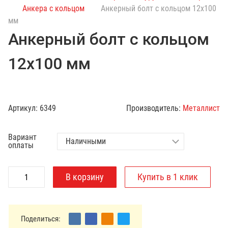
с
Анкера с кольцом
Анкерный болт с кольцом 12х100
к
мм
п
Анкерный болт с кольцом
о
к
12х100 мм
а
т
а
л
Артикул:
6349
Производитель:
Металлист
о
г
Вариант
у
оплаты
Поделиться: