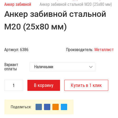
с
Анкер забивной
Анкер забивной стальной М20 (25х80 мм)
к
Анкер забивной стальной
п
о
М20 (25х80 мм)
к
а
т
а
Артикул:
6386
Производитель:
Металлист
л
о
Вариант
г
оплаты
у
Поделиться: