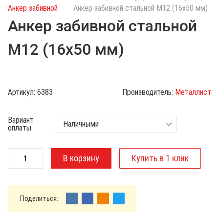
с
Анкер забивной
Анкер забивной стальной М12 (16х50 мм)
к
Анкер забивной стальной
п
о
М12 (16х50 мм)
к
а
т
а
Артикул:
6383
Производитель:
Металлист
л
о
Вариант
г
оплаты
у
Поделиться: