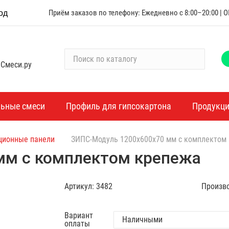
Приём заказов по телефону: Ежедневно с 8:00–20:00 |
од
П
 Смеси.ру
о
и
с
к
льные смеси
Профиль для гипсокартона
Продукц
п
о
ционные панели
ЗИПС-Модуль 1200х600х70 мм с комплектом
к
а
мм с комплектом крепежа
т
а
Артикул:
3482
Произв
л
о
г
Вариант
оплаты
у