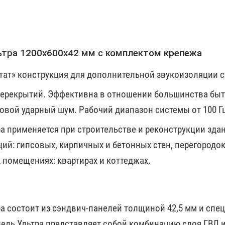
льтра 1200х600х42 мм с комплектом крепежа
ат» конструкция для дополнительной звукоизоляции с
перекрытий. Эффективна в отношении большинства быто
овой ударный шум. Рабочий диапазон системы от 100 Г
а применяется при строительстве и реконструкции зда
й: гипсовых, кирпичных и бетонных стен, перегородок
помещениях: квартирах и коттеджах.
ра состоит из сэндвич-панелей толщиной 42,5 мм и сп
анель Ультра представляет собой комбинацию слоя ГВЛ 