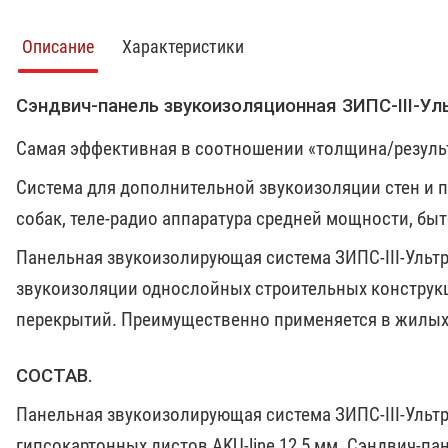
Описание
Характеристики
Сэндвич-панель звукоизоляционная ЗИПС-III-У
Самая эффективная в соотношении «толщина/результ
Система для дополнительной звукоизоляции стен и 
собак, теле-радио аппаратура средней мощности, быт
Панельная звукоизолирующая система ЗИПС-III-Ультр
звукоизоляции однослойных строительных конструкци
перекрытий. Преимущественно применяется в жилых 
СОСТАВ.
Панельная звукоизолирующая система ЗИПС-III-Ульт
гипсокартонных листов AKU-line 12,5 мм. Сэндвич-п