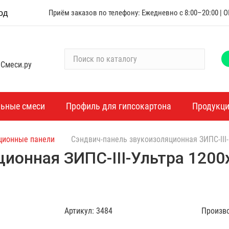
Приём заказов по телефону: Ежедневно с 8:00–20:00 |
од
П
 Смеси.ру
о
и
с
к
льные смеси
Профиль для гипсокартона
Продукц
п
о
ционные панели
Сэндвич-панель звукоизоляционная ЗИПС-III
к
а
ционная ЗИПС-III-Ультра 120
т
а
л
о
Артикул:
3484
Произв
г
у