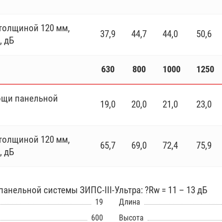
толщиной 120 мм,
37,9
44,7
44,0
50,6
, дБ
630
800
1000
1250
ощи панельной
19,0
20,0
21,0
23,0
толщиной 120 мм,
65,7
69,0
72,4
75,9
, дБ
нельной системы ЗИПС-III-Ультра: ?Rw = 11 – 13 дБ
19
Длина
600
Высота