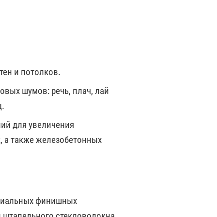
тен и потолков.
вых шумов: речь, плач, лай
ц.
ний для увеличения
, а также железобетонных
ециальных финишных
и штапельного стекловолокна.