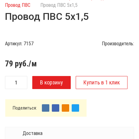
с
Провод ПВС
Провод ПВС 5х1,5
к
Провод ПВС 5х1,5
п
о
к
а
Артикул:
7157
Производитель:
т
а
л
79
руб./м
о
г
у
Поделиться:
Доставка