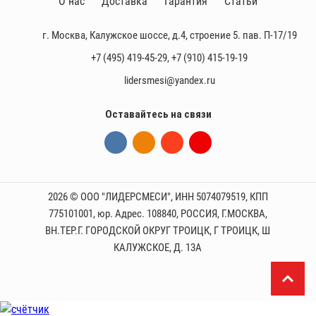
О нас
Доставка
Гарантия
Статьи
г. Москва, Калужское шоссе, д.4, строение 5. пав. П-17/19
+7 (495) 419-45-29
,
+7 (910) 415-19-19
lidersmesi@yandex.ru
Оставайтесь на связи
2026 © ООО "ЛИДЕРСМЕСИ", ИНН 5074079519, КПП
775101001, юр. Адрес. 108840, РОССИЯ, Г.МОСКВА,
ВН.ТЕР.Г. ГОРОДСКОЙ ОКРУГ ТРОИЦК, Г ТРОИЦК, Ш
КАЛУЖСКОЕ, Д. 13А
П
р
и