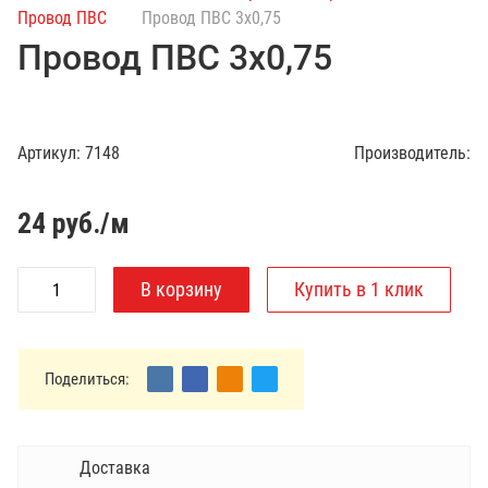
с
Провод ПВС
Провод ПВС 3х0,75
к
Провод ПВС 3х0,75
п
о
к
а
Артикул:
7148
Производитель:
т
а
л
24
руб./м
о
г
у
Поделиться:
Доставка