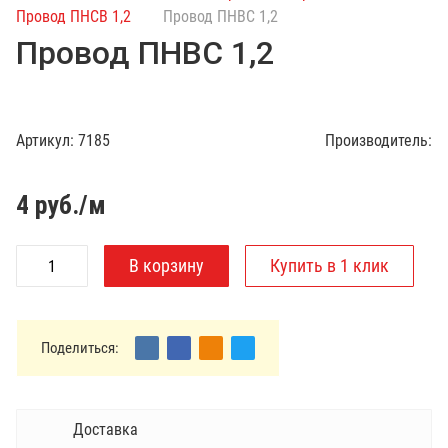
с
Провод ПНСВ 1,2
Провод ПНВС 1,2
к
Провод ПНВС 1,2
п
о
к
а
Артикул:
7185
Производитель:
т
а
л
4
руб./м
о
г
у
Поделиться:
Доставка