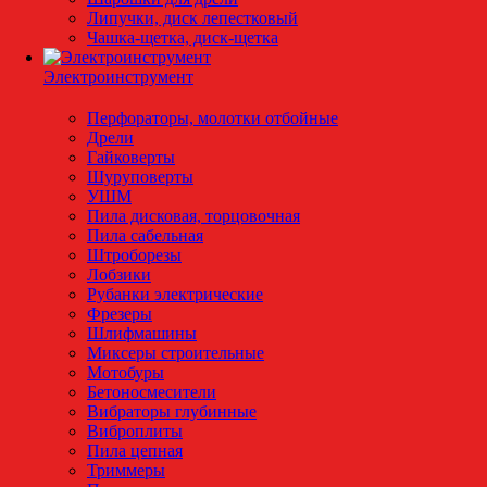
Липучки, диск лепестковый
Чашка-щетка, диск-щетка
Электроинструмент
Перфораторы, молотки отбойные
Дрели
Гайковерты
Шуруповерты
УШМ
Пила дисковая, торцовочная
Пила сабельная
Штроборезы
Лобзики
Рубанки электрические
Фрезеры
Шлифмашины
Миксеры строительные
Мотобуры
Бетоносмесители
Вибраторы глубинные
Виброплиты
Пила цепная
Триммеры