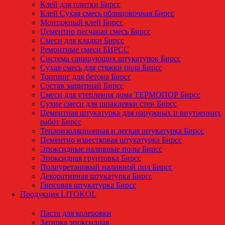
Клей для плитки Бирсс
Клей Сухая смесь облицовочная Бирсс
Монтажный клей Бирсс
Цементно песчаная смесь Бирсс
Смеси для кладки Бирсс
Ремонтные смеси БИРСС
Система санирующих штукатурок Бирсс
Сухая смесь для стяжки пола Бирсс
Топпинг для бетона Бирсс
Состав защитный Бирсс
Смеси для утепления дома ТЕРМОПОР Бирсс
Сухие смеси для шпаклевки стен Бирсс
Цементная штукатурка для наружных и внутренних
работ Бирсс
Теплоизоляционная и легкая штукатурка Бирсс
Цементно известковая штукатурка Бирсс
Эпоксидные наливные полы Бирсс
Эпоксидная грунтовка Бирсс
Полиуретановый наливной пол Бирсс
Декоративная штукатурка Бирсс
Гипсовая штукатурка Бирсс
Продукция LITOKOL
Паста для колеровки
Затирка эпоксидная