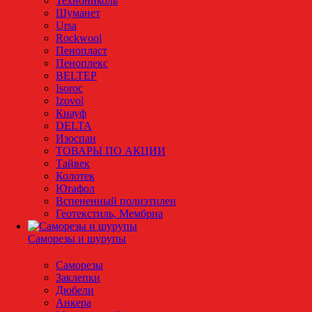
Технониколь
Шуманет
Ursa
Rockwool
Пенопласт
Пеноплекс
BELTEP
Isoroc
Izovol
Кнауф
DELTA
Изоспан
ТОВАРЫ ПО АКЦИИ
Тайвек
Колотек
Ютафол
Вспененный полиэтилен
Геотекстиль, Мембрна
Саморезы и шурупы
Саморезы
Заклепки
Дюбели
Анкера