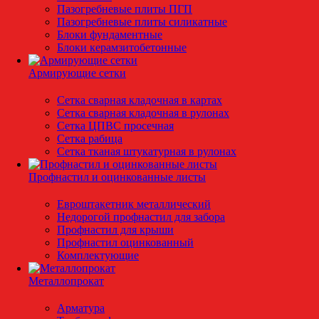
Пазогребневые плиты ПГП
Пазогребневые плиты силикатные
Блоки фундаментные
Блоки керамзитобетонные
Армирующие сетки
Сетка сварная кладочная в картах
Сетка сварная кладочная в рулонах
Сетка ЦПВС просечная
Сетка рабица
Сетка тканая штукатурная в рулонах
Профнастил и оцинкованные листы
Евроштакетник металлический
Недорогой профнастил для забора
Профнастил для крыши
Профнастил оцинкованный
Комплектующие
Металлопрокат
Арматура