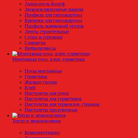
Аквапанель Кнауф
Звукоизоляционные панели
Профиль для гипсокартона
Крепежи для гипсокартона
Профиль маячковый уголок
Ленты строительные
Сетки и серпянки
Саморезы
Виброподвесы
Монтажная пена, клеи, герметики
Пены монтажные
Герметики
Жидкие гвозди
Клей
Пистолеты для пены
Пистолеты для герметиков
Пистолеты для термоклея, стержни
Пистолеты продувочные
Тепло и звукоизоляция
Комплектующие