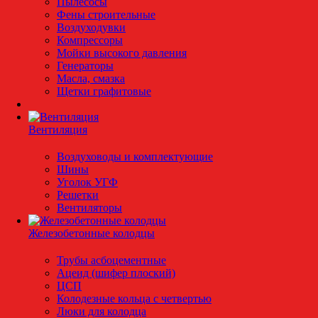
Пылесосы
Фены строительные
Воздуходувки
Компрессоры
Мойки высокого давления
Генераторы
Масла, смазка
Щетки графитовые
Вентиляция
Воздуховоды и комплектующие
Шины
Уголок УГФ
Решeтки
Вентиляторы
Железобетонные колодцы
Трубы асбоцементные
Ацеид (шифер плоский)
ЦСП
Колодезные кольца с четвертью
Люки для колодца