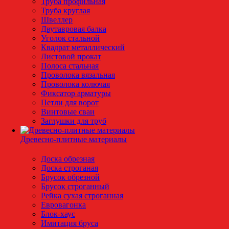
Труба профильная
Труба круглая
Швеллер
Двутавровая балка
Уголок стальной
Квадрат металлический
Листовой прокат
Полоса стальная
Проволока вязальная
Проволока колючая
Фиксатор арматуры
Петли для ворот
Винтовые сваи
Заглушки для труб
Древесно-плитные материалы
Доска обрезная
Доска строганая
Брусок обрезной
Брусок строганный
Рейка сухая строганная
Евровагонка
Блок-хаус
Имитация бруса