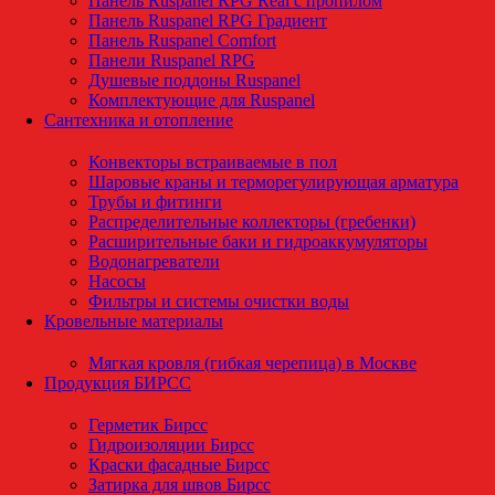
Панель Ruspanel RPG Real с пропилом
Панель Ruspanel RPG Градиент
Панель Ruspanel Comfort
Панели Ruspanel RPG
Душевые поддоны Ruspanel
Комплектующие для Ruspanel
Сантехника и отопление
Конвекторы встраиваемые в пол
Шаровые краны и терморегулирующая арматура
Трубы и фитинги
Распределительные коллекторы (гребенки)
Расширительные баки и гидроаккумуляторы
Водонагреватели
Насосы
Фильтры и системы очистки воды
Кровельные материалы
Мягкая кровля (гибкая черепица) в Москве
Продукция БИРСС
Герметик Бирсс
Гидроизоляции Бирсс
Краски фасадные Бирсс
Затирка для швов Бирсс