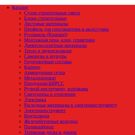
Каталог
Сухие строительные смеси
Блоки строительные
Листовые материалы
Профиль для гипсокартона и аксессуары
Руспанель (Ruspanel)
Монтажная пена, клеи, герметики
Древесно-плитные материалы
Тепло и звукоизоляция
Саморезы и шурупы
Грунтовочные составы
Кирпич
Армирующие сетки
Металлопрокат
Продукция БИРСС
Ручной инструмент, хозтовары
Сантехника и отопление
Электрика
Расходные материалы к электроинструменту
Электроинструмент
Вентиляция
Железобетонные колодцы
Поликарбонат
Террасная доска и декинг