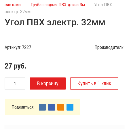
с
системы
Труба гладкая ПВХ длина 3м
Угол ПВХ
к
электр. 32мм
п
Угол ПВХ электр. 32мм
о
к
а
т
Артикул:
7227
Производитель:
а
л
о
27
руб.
г
у
Поделиться: