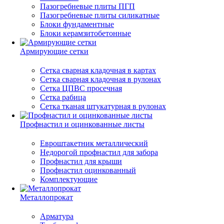
Пазогребневые плиты ПГП
Пазогребневые плиты силикатные
Блоки фундаментные
Блоки керамзитобетонные
Армирующие сетки
Сетка сварная кладочная в картах
Сетка сварная кладочная в рулонах
Сетка ЦПВС просечная
Сетка рабица
Сетка тканая штукатурная в рулонах
Профнастил и оцинкованные листы
Евроштакетник металлический
Недорогой профнастил для забора
Профнастил для крыши
Профнастил оцинкованный
Комплектующие
Металлопрокат
Арматура