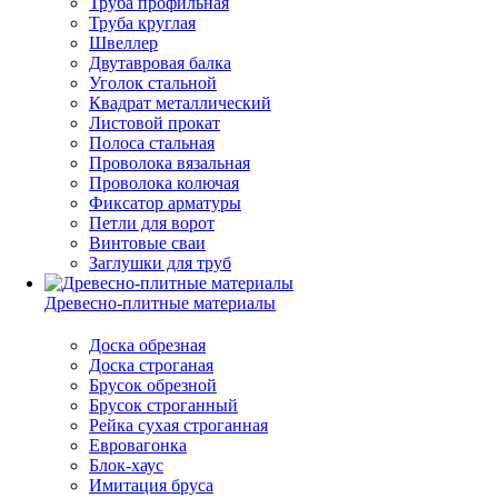
Труба профильная
Труба круглая
Швеллер
Двутавровая балка
Уголок стальной
Квадрат металлический
Листовой прокат
Полоса стальная
Проволока вязальная
Проволока колючая
Фиксатор арматуры
Петли для ворот
Винтовые сваи
Заглушки для труб
Древесно-плитные материалы
Доска обрезная
Доска строганая
Брусок обрезной
Брусок строганный
Рейка сухая строганная
Евровагонка
Блок-хаус
Имитация бруса