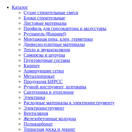
Каталог
Сухие строительные смеси
Блоки строительные
Листовые материалы
Профиль для гипсокартона и аксессуары
Руспанель (Ruspanel)
Монтажная пена, клеи, герметики
Древесно-плитные материалы
Тепло и звукоизоляция
Саморезы и шурупы
Грунтовочные составы
Кирпич
Армирующие сетки
Металлопрокат
Продукция БИРСС
Ручной инструмент, хозтовары
Сантехника и отопление
Электрика
Расходные материалы к электроинструменту
Электроинструмент
Вентиляция
Железобетонные колодцы
Поликарбонат
Террасная доска и декинг