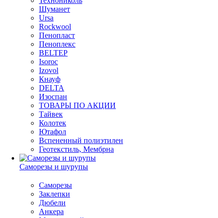
Технониколь
Шуманет
Ursa
Rockwool
Пенопласт
Пеноплекс
BELTEP
Isoroc
Izovol
Кнауф
DELTA
Изоспан
ТОВАРЫ ПО АКЦИИ
Тайвек
Колотек
Ютафол
Вспененный полиэтилен
Геотекстиль, Мембрна
Саморезы и шурупы
Саморезы
Заклепки
Дюбели
Анкера