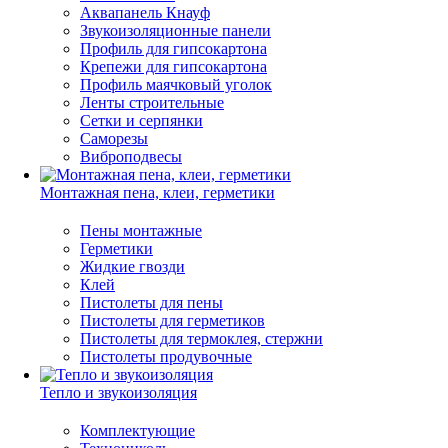
Аквапанель Кнауф
Звукоизоляционные панели
Профиль для гипсокартона
Крепежи для гипсокартона
Профиль маячковый уголок
Ленты строительные
Сетки и серпянки
Саморезы
Виброподвесы
Монтажная пена, клеи, герметики
Пены монтажные
Герметики
Жидкие гвозди
Клей
Пистолеты для пены
Пистолеты для герметиков
Пистолеты для термоклея, стержни
Пистолеты продувочные
Тепло и звукоизоляция
Комплектующие