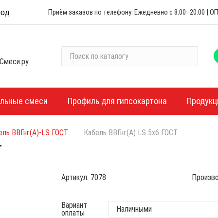
Приём заказов по телефону: Ежедневно с 8:00–20:00 |
род
П
Смеси.ру
о
и
с
к
ельные смеси
Профиль для гипсокартона
Продукц
п
о
ель ВВГнг(А)-LS ГОСТ
Кабель ВВГнг(А) LS 5х6 ГОСТ
к
а
Т
т
а
Артикул:
7078
Произво
л
о
г
Вариант
оплаты
у