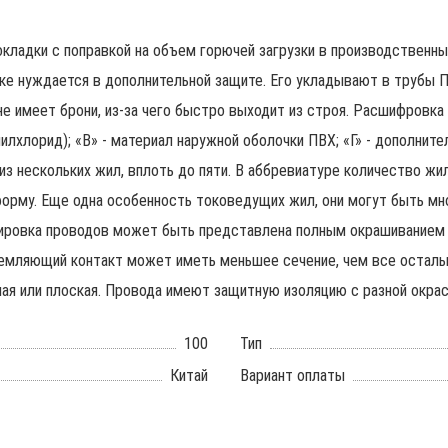
окладки с поправкой на объем горючей загрузки в производственн
ке нуждается в дополнительной защите. Его укладывают в трубы ПН
не имеет брони, из-за чего быстро выходит из строя. Расшифровка 
илхлорид); «В» - материал наружной оболочки ПВХ; «Г» - дополнит
и из нескольких жил, вплоть до пяти. В аббревиатуре количество ж
форму. Еще одна особенность токоведущих жил, они могут быть м
кировка проводов может быть представлена полным окрашиванием 
земляющий контакт может иметь меньшее сечение, чем все остальн
глая или плоская. Провода имеют защитную изоляцию с разной окра
100
Тип
Китай
Вариант оплаты