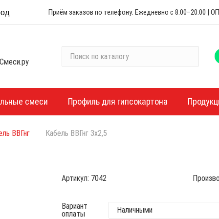
Приём заказов по телефону: Ежедневно с 8:00–20:00 |
род
П
Смеси.ру
о
и
с
к
ельные смеси
Профиль для гипсокартона
Продукц
п
о
ель ВВГнг
Кабель ВВГнг 3х2,5
к
а
т
а
Артикул:
7042
Произво
л
о
г
Вариант
оплаты
у