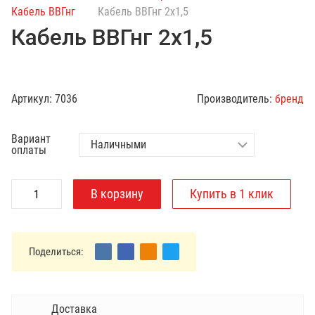
с
Кабель ВВГнг
Кабель ВВГнг 2х1,5
к
Кабель ВВГнг 2х1,5
п
о
к
а
Артикул:
7036
Производитель:
бренд
т
а
Вариант
л
оплаты
о
г
у
Поделиться:
Доставка